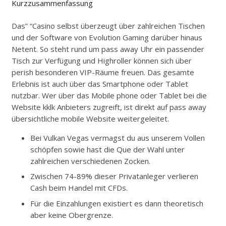
Kurzzusammenfassung
Das” “Casino selbst überzeugt über zahlreichen Tischen
und der Software von Evolution Gaming darüber hinaus
Netent. So steht rund um pass away Uhr ein passender
Tisch zur Verfügung und Highroller können sich über
perish besonderen VIP-Räume freuen. Das gesamte
Erlebnis ist auch über das Smartphone oder Tablet
nutzbar. Wer über das Mobile phone oder Tablet bei die
Website kklk Anbieters zugreift, ist direkt auf pass away
übersichtliche mobile Website weitergeleitet.
Bei Vulkan Vegas vermagst du aus unserem Vollen
schöpfen sowie hast die Que der Wahl unter
zahlreichen verschiedenen Zocken.
Zwischen 74-89% dieser Privatanleger verlieren
Cash beim Handel mit CFDs.
Für die Einzahlungen existiert es dann theoretisch
aber keine Obergrenze.