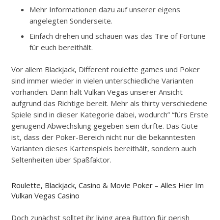
Mehr Informationen dazu auf unserer eigens
angelegten Sonderseite.
Einfach drehen und schauen was das Tire of Fortune
für euch bereithält.
Vor allem Blackjack, Different roulette games und Poker
sind immer wieder in vielen unterschiedliche Varianten
vorhanden. Dann hält Vulkan Vegas unserer Ansicht
aufgrund das Richtige bereit. Mehr als thirty verschiedene
Spiele sind in dieser Kategorie dabei, wodurch” “fürs Erste
genügend Abwechslung gegeben sein dürfte. Das Gute
ist, dass der Poker-Bereich nicht nur die bekanntesten
Varianten dieses Kartenspiels bereithält, sondern auch
Seltenheiten über Spaßfaktor.
Roulette, Blackjack, Casino & Movie Poker – Alles Hier Im
Vulkan Vegas Casino
Doch zunächst solltet ihr living area Button für perish