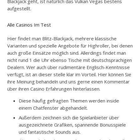
Blackjack geht, ist natürlich das Vulkan Vegas bestens
aufgestellt.
Alle Casinos Im Test
Hier findet man Blitz-Blackjack, mehrere klassische
Varianten und spezielle Angebote für Highroller, bei denen
auch große Einsätze möglich sind. Allerdings findet man
nicht rund 1 die Uhr ebenso Tische mit deutschsprachigen
Dealern. Wer auch über rudimentäre Englisch-Kenntnisse
verfügt, ist an dieser stelle klar im Vorteil. Hier können Sie
ihre Meinung behandeln und uns gerne einen Kommentar
über ihren Casino Erfahrungen hinterlassen.
Diese häufig gefragten Themen werden inside
einem Chatfenster abgehandelt.
Außerdem zeichnen sich die Spielanbieter über
ausgezeichnete Grafiken, spannende Bonusspiele
und fantastische Sounds aus.