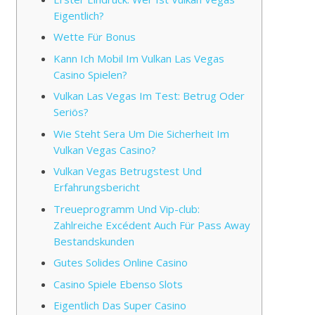
Eigentlich?
Wette Für Bonus
Kann Ich Mobil Im Vulkan Las Vegas
Casino Spielen?
Vulkan Las Vegas Im Test: Betrug Oder
Seriös?
Wie Steht Sera Um Die Sicherheit Im
Vulkan Vegas Casino?
Vulkan Vegas Betrugstest Und
Erfahrungsbericht
Treueprogramm Und Vip-club:
Zahlreiche Excédent Auch Für Pass Away
Bestandskunden
Gutes Solides Online Casino
Casino Spiele Ebenso Slots
Eigentlich Das Super Casino