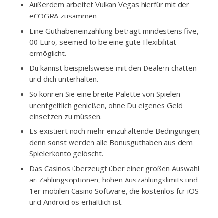
Außerdem arbeitet Vulkan Vegas hierfür mit der
eCOGRA zusammen.
Eine Guthabeneinzahlung beträgt mindestens five,
00 Euro, seemed to be eine gute Flexibilität
ermöglicht.
Du kannst beispielsweise mit den Dealern chatten
und dich unterhalten.
So können Sie eine breite Palette von Spielen
unentgeltlich genießen, ohne Du eigenes Geld
einsetzen zu müssen.
Es existiert noch mehr einzuhaltende Bedingungen,
denn sonst werden alle Bonusguthaben aus dem
Spielerkonto gelöscht.
Das Casinos überzeugt über einer großen Auswahl
an Zahlungsoptionen, hohen Auszahlungslimits und
1er mobilen Casino Software, die kostenlos für iOS
und Android os erhältlich ist.