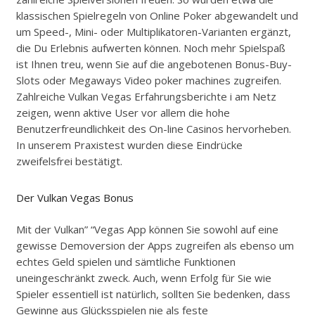
klassischen Spielregeln von Online Poker abgewandelt und
um Speed-, Mini- oder Multiplikatoren-Varianten ergänzt,
die Du Erlebnis aufwerten können. Noch mehr Spielspaß
ist Ihnen treu, wenn Sie auf die angebotenen Bonus-Buy-
Slots oder Megaways Video poker machines zugreifen.
Zahlreiche Vulkan Vegas Erfahrungsberichte i am Netz
zeigen, wenn aktive User vor allem die hohe
Benutzerfreundlichkeit des On-line Casinos hervorheben.
In unserem Praxistest wurden diese Eindrücke
zweifelsfrei bestätigt.
Der Vulkan Vegas Bonus
Mit der Vulkan” “Vegas App können Sie sowohl auf eine
gewisse Demoversion der Apps zugreifen als ebenso um
echtes Geld spielen und sämtliche Funktionen
uneingeschränkt zweck. Auch, wenn Erfolg für Sie wie
Spieler essentiell ist natürlich, sollten Sie bedenken, dass
Gewinne aus Glücksspielen nie als feste