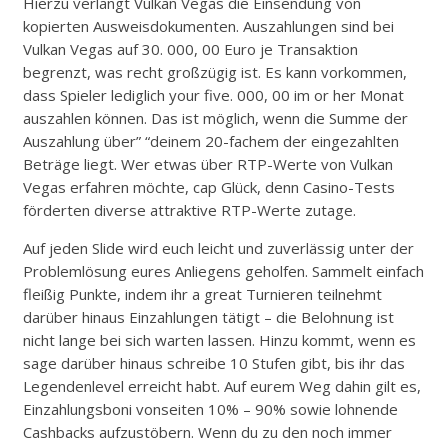
Hierzu verlangt Vulkan Vegas die Einsendung von
kopierten Ausweisdokumenten. Auszahlungen sind bei
Vulkan Vegas auf 30. 000, 00 Euro je Transaktion
begrenzt, was recht großzügig ist. Es kann vorkommen,
dass Spieler lediglich your five. 000, 00 im or her Monat
auszahlen können. Das ist möglich, wenn die Summe der
Auszahlung über” “deinem 20-fachem der eingezahlten
Beträge liegt. Wer etwas über RTP-Werte von Vulkan
Vegas erfahren möchte, cap Glück, denn Casino-Tests
förderten diverse attraktive RTP-Werte zutage.
Auf jeden Slide wird euch leicht und zuverlässig unter der
Problemlösung eures Anliegens geholfen. Sammelt einfach
fleißig Punkte, indem ihr a great Turnieren teilnehmt
darüber hinaus Einzahlungen tätigt – die Belohnung ist
nicht lange bei sich warten lassen. Hinzu kommt, wenn es
sage darüber hinaus schreibe 10 Stufen gibt, bis ihr das
Legendenlevel erreicht habt. Auf eurem Weg dahin gilt es,
Einzahlungsboni vonseiten 10% – 90% sowie lohnende
Cashbacks aufzustöbern. Wenn du zu den noch immer