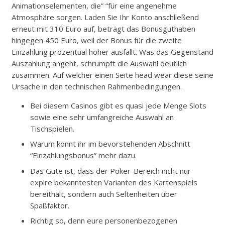
Animationselementen, die” “für eine angenehme
Atmosphäre sorgen. Laden Sie Ihr Konto anschließend
erneut mit 310 Euro auf, beträgt das Bonusguthaben
hingegen 450 Euro, weil der Bonus für die zweite
Einzahlung prozentual höher ausfällt. Was das Gegenstand
Auszahlung angeht, schrumpft die Auswahl deutlich
zusammen. Auf welcher einen Seite head wear diese seine
Ursache in den technischen Rahmenbedingungen.
Bei diesem Casinos gibt es quasi jede Menge Slots
sowie eine sehr umfangreiche Auswahl an
Tischspielen.
Warum könnt ihr im bevorstehenden Abschnitt
“Einzahlungsbonus” mehr dazu.
Das Gute ist, dass der Poker-Bereich nicht nur
expire bekanntesten Varianten des Kartenspiels
bereithält, sondern auch Seltenheiten über
Spaßfaktor.
Richtig so, denn eure personenbezogenen