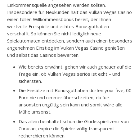
Einkommensquelle angesehen werden sollten.
Insbesondere für Neukunden hält das Vulkan Vegas Casino
einen tollen Willkommensbonus bereit, der Ihnen
wertvolle Freispiele und echtes Bonusguthaben
verschafft. So können Sie nicht lediglich neue
Spielautomaten entdecken, sondern auch einen besonders
angenehmen Einstieg im Vulkan Vegas Casino genießen
und selbst das Casinos bewerten.
Wie bereits erwähnt, gehen wir auch genauer auf die
Frage ein, ob Vulkan Vegas seriös ist echt – und
sichersten.
Die Einsätze mit Bonusguthaben dürfen your five, 00
Euro nie und nimmer überschreiten, da fue
ansonsten ungültig sein kann und somit wäre alle
Mühe umsonst.
Das allein beinhaltet schon die Glücksspiellizenz von
Curacao, expire die Spieler völlig transparent
recherchieren können.