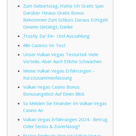
Zum Geburtstag, Hatte Ich Gratis Spin
Darüber Hinaus Gratis Bonus
Bekommen Zum Schluss Daraus Echtgelt
Gewinn Getätigt, Danke
Trustly Zur Ein- Und Auszahlung
Alle Casinos Im Test
Unser Vulkan Vegas Testurteil: Viele
Vorteile, Aber Auch Etliche Schwächen
Meine Vulkan Vegas Erfahrungen –
Kurzzusammenfassung
Vulkan Vegas Casino Bonus:
Bonusangebot Auf Einen Blick
So Melden Sie Einander Im Vulkan Vegas
Casino An
Vulkan Vegas Erfahrungen 2024– Betrug
Oder Seriös & Zuverlässig?
Erster Eindruck: Wer Ist Vulkan Vegas