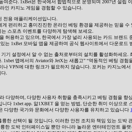
여준다. 1xBet은 한국에서 합법적으로 운영되며 2007년 설립
온라인 카지노 게임을 경험할 수 있습니다.
설계된 전용 애플리케이션입니다.
게 편리하고 흥미진진한 온라인 베팅 환경을 제공하는 믿을 수 
릴 넘치는 스포츠 이벤트를 다양하게 탐색해 보세요.
금을 허용하고 있으며, 한국에서 가장 널리 사용되는 카드 브랜드 
수 있는 1xBet 모바일 앱을 제공하며 공식 웹사이트에서 다운로드 
고 기기 설정에서 알 수 없는 출처로부터의 설치를 활성화하세요. 
bet 앱에서의 Aviator와 JetX는 새롭고” “역동적인 베팅 
폼이나 VPN에 대한 링크가 필요하지 않습니다. 포커는 카지노에서
다.
 아니라 다양하며, 다양한 사용자 취향을 충족시키고 베팅 경험을 
 1xbet app. 앎1XBET 을 얻는 방법, 단순한 취미 이상으
et은 다양한 국가와 문화에서 다양한 사용자를 유치하고 있습니다
륭한 선택이 될 것입니다. 이러한 안전 조치와 책임 있는 도박 관
은 훌륭한 도박 인터페이스일 뿐만 아니라 놀라운 엔터테인먼트 플랫