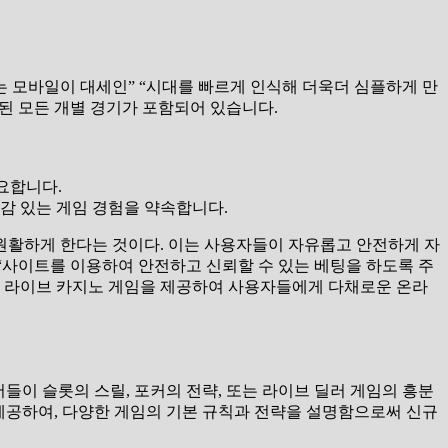
 모바일이 대세인” “시대를 빠르게 인식해 더욱더 심플하게 만
정된 모든 개별 경기가 포함되어 있습니다.
요합니다.
감 있는 게임 경험을 약속합니다.
원활하게 한다는 것이다. 이는 사용자들이 자유롭고 안전하게 자
 “사이트를 이용하여 안전하고 신뢰할 수 있는 베팅을 하도록 주
지노와 라이브 카지노 게임을 제공하여 사용자들에게 다채로운 온라
. 플레이어들이 슬롯의 스릴, 포커의 전략, 또는 라이브 딜러 게임의 흥분
 제공하여, 다양한 게임의 기본 규칙과 전략을 설명함으로써 신규