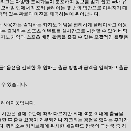
O리그는 다양한 분석가들이 분포하여 정보를 얻기 쉽고 국내 유
다! 모바일 앱에서의 포커 플레이는 몇 번의 탭만으로 이뤄지기 때
 경쟁력 있는 확률과 마진을 제공하는 데 뛰어납니다.
다. 사용자는 즐겨하는 카지노 게임을 편리하게 플레이하고 이동
자는 즐겨하는 스포츠 이벤트를 실시간으로 시청할 수 있어 베팅
카지노 게임과 스포츠 베팅 활동을 즐길 수 있는 포괄적인 플랫폼
출금’ 옵션을 선택한 후 원하는 출금 방법과 금액을 입력하고 출금
 수 있습니다.
된 레이아웃입니다.
 시간은 결제 수단에 따라 다르지만 최대 30분 이내에 출금을
입금한 후 출금 요청이 거부되거나 지연되는 경험을 했다는 후기가
다. 퀴라소는 카리브해에 위치한 네덜란드 왕국의 구성국 중 하