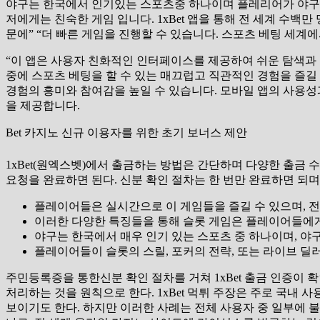
야구는 한국에서 인기있는 스포츠중 하나이며 플레리어가 야구시
저에게는 친숙한 게임 입니다. 1xBet 앱을 통해 전 세계 수
문에” “더 빠른 게임을 진행할 수 있습니다. 스포츠 베팅 세계에
“이 앱은 사용자 친화적인 인터페이스를 제공하여 쉬운 탐색과
중에 스포츠 베팅을 할 수 있는 매끄럽고 직관적인 경험을 즐길
경험의 흥미와 참여감을 높일 수 있습니다. 모바일 앱의 사용성
을 제공합니다.
Bet 카지노 신규 이용자를 위한 초기 보너스 제안
1xBet(원엑스벳)에서 출금하는 방법은 간단하며 다양한 출금 
요청을 완료하면 된다. 신분 확인 절차는 한 번만 완료하면 되며,
플레이어들은 실시간으로 이 게임들을 즐길 수 있으며, 전
이러한 다양한 특징들을 통해 슬롯 게임은 플레이어들에게
야구는 한국에서 매우 인기 있는 스포츠 중 하나이며, 야
플레이어들이 슬롯의 스릴, 포커의 전략, 또는 라이브 딜
주민등록증을 통한신분 확인 절차를 거쳐 1xBet 출금 인증이 
처리하는 것을 원칙으로 한다. 1xBet 먹튀 주장은 주로 국
보이기도 한다. 하지만 이러한 사례는 전체 사용자 중 일부에 