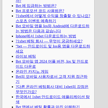
까?
Bet 에 입금하는 방법은?
Bet 프로모션 코드 사용법은?
?1xbet에서 어떻게 수익을 창출할 수 있나요?
스포츠 이벤트 예측하기
Bet 모바일 앱을 Ios와 Android에 다운로드하
는 방법은 다음과 같습니다
Iphone에서 1xbet 다운로드하는 방법
?1xbet 베팅 회사 — 무엇이 궁금하세요?
“bet — 안드로이드 및 Ios용 앱을 다운로드하
세요
라이브 베팅
Bet 모바일 앱 2024 어플 버전, Ios 및 안드로
이드 다운로
온라인 카지노 게임
Bet의 모바일 사용자로서 고객 지원 접근하
기
?다른 온라인 베팅회사 대비 1xbet의 강점은
무엇인가요?
한국에서 1xbet 안드로이드 애플리케이션 탐
색
Bet 앱에서 베팅 확률과 마진 이해하기