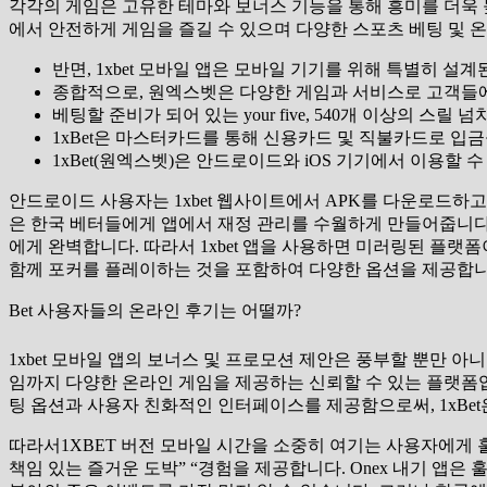
각각의 게임은 고유한 테마와 보너스 기능을 통해 흥미를 더욱 높
에서 안전하게 게임을 즐길 수 있으며 다양한 스포츠 베팅 및 
반면, 1xbet 모바일 앱은 모바일 기기를 위해 특별히 
종합적으로, 원엑스벳은 다양한 게임과 서비스로 고객들에
베팅할 준비가 되어 있는 your five, 540개 이상의 스
1xBet은 마스터카드를 통해 신용카드 및 직불카드로 입
1xBet(원엑스벳)은 안드로이드와 iOS 기기에서 이용할 
안드로이드 사용자는 1xbet 웹사이트에서 APK를 다운로드하
은 한국 베터들에게 앱에서 재정 관리를 수월하게 만들어줍니다. 1x
에게 완벽합니다. 따라서 1xbet 앱을 사용하면 미러링된 플랫
함께 포커를 플레이하는 것을 포함하여 다양한 옵션을 제공합니
Bet 사용자들의 온라인 후기는 어떨까?
1xbet 모바일 앱의 보너스 및 프로모션 제안은 풍부할 뿐만
임까지 다양한 온라인 게임을 제공하는 신뢰할 수 있는 플랫폼입니다
팅 옵션과 사용자 친화적인 인터페이스를 제공함으로써, 1xB
따라서1XBET 버전 모바일 시간을 소중히 여기는 사용자에게 훌
책임 있는 즐거운 도박” “경험을 제공합니다. Onex 내기 앱