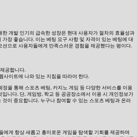
 대한 개발 인기의 급속한 성장은 현대 사용자가 절차의 효율성과
장 좋습니다. 이는 베팅 요구 사항 및 자격이 있는 베팅에 대
로모션으로 사용자들에게 만족스러운 경험을 제공했다는 평이다.
 제공합니다.
 웹사이트에 나와 있는 지침을 따라야 한다.
Bet 계정을 통해 스포츠 베팅, 카지노 게임 등 다양한 서비스를 이용
 것입니다. 단, 게임방, 학교 등 공공장소에서 이용 시 개인정보가
 것이 중요합니다. 누구나 참여할 수 있는 스포츠 베팅과 온라
자들에게 항상 새롭고 흥미로운 게임을 탐색할 기회를 제공하며