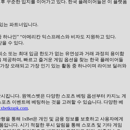
 이후 꾸준한 입지를 이어가고 있다. 한국 플레이어들은 이 플랫폼
있는 파트너입니다.
중 하나인” “아메리칸 익스프레스와 비자도 지원하고 있다.
받을 수 있다.
최소 또는 최대 입금 한도가 없는 유연성과 거래 과정의 용이함
경험을 제공하며, 빠르고 즐거운 게임 옵션을 찾는 한국 플레이어들
 가장 오래되고 가장 인기 있는 활동 중 하나이며 라이브 딜러와
향상시킵니다. 원엑스벳은 다양한 스포츠 베팅 옵션부터 카지노 게
로 스포츠 이벤트에 베팅하는 것을 고려할 수 있습니다. 다양한 베
1xbetkrapk.com
.
행을 통해 1xBet은 개인 및 금융 정보를 보호하고 사용자에게
폼입니다. 시기 적절한 푸시 알림을 통해 스포츠 및 기타 게임