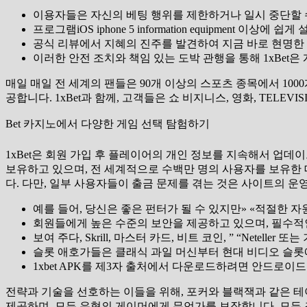
이용자들은 자신의 베팅 행위를 제한하거나 일시 중단할 수
프로그램iOS iphone 5 information equipment 이상에 
공식 리뷰에서 지혜의 진주를 발견하여 지금 바로 현명한 
이러한 안전 조치와 책임 있는 도박 관행을 통해 1xBet
매일 매일 전 세계의 팬들은 90개 이상의 스포츠 종목에서 1000
공합니다. 1xBet과 함께, 고객들은 쇼 비지니스, 영화, TELE
Bet 카지노에서 다양한 게임 선택 탐험하기
1xBet은 회원 가입 후 플레이어의 개인 정보를 지속해서 업데
보유하고 있으며, 전 세계적으로 수백만 명의 사용자를 보유한 대
다. 다만, 일부 사용자들이 출금 문제를 겪는 것은 사이트의 운
예를 들어, 당신은 좋은 펀터가 될 수 있지만» «적절한 자
회원들에게 높은 수준의 보안을 제공하고 있으며, 필수적인
보여 주다, Skrill, 마스터 카드, 비트 코인, ” “Netelle
슬롯 애호가들은 클래식 과일 머신부터 현대 비디오 슬롯
1xbet APK를 제3자 출처에서 다운로드하려면 안드로이
전략과 기술을 선호하는 이들을 위해, 포커와 블랙잭과 같은 테
제공하며, 모든 유형의 게이머에게 무언가를 보장합니다. 모든 