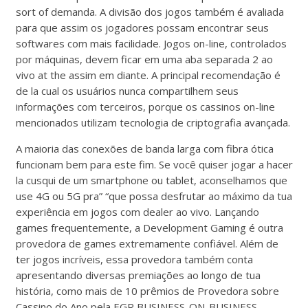
sort of demanda. A divisão dos jogos também é avaliada
para que assim os jogadores possam encontrar seus
softwares com mais facilidade. Jogos on-line, controlados
por máquinas, devem ficar em uma aba separada 2 ao
vivo at the assim em diante. A principal recomendação é
de la cual os usuários nunca compartilhem seus
informações com terceiros, porque os cassinos on-line
mencionados utilizam tecnologia de criptografia avançada.
A maioria das conexões de banda larga com fibra ótica
funcionam bem para este fim. Se você quiser jogar a hacer
la cusqui de um smartphone ou tablet, aconselhamos que
use 4G ou 5G pra” “que possa desfrutar ao máximo da tua
experiência em jogos com dealer ao vivo. Lançando
games frequentemente, a Development Gaming é outra
provedora de games extremamente confiável. Além de
ter jogos incríveis, essa provedora também conta
apresentando diversas premiações ao longo de tua
história, como mais de 10 prêmios de Provedora sobre
Cassino do Ano pela EGR BUSINESS-ON-BUSINESS