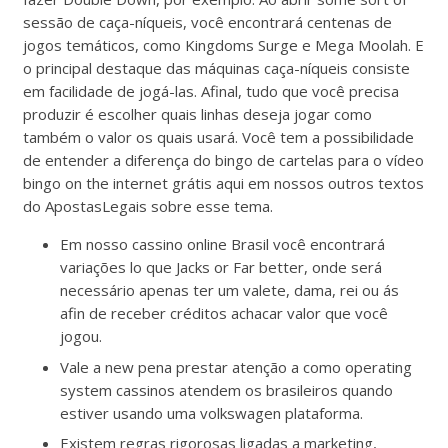
sessão de caça-níqueis, você encontrará centenas de
jogos temáticos, como Kingdoms Surge e Mega Moolah. E
o principal destaque das máquinas caça-níqueis consiste
em facilidade de jogá-las. Afinal, tudo que você precisa
produzir é escolher quais linhas deseja jogar como
também o valor os quais usará. Você tem a possibilidade
de entender a diferença do bingo de cartelas para o vídeo
bingo on the internet grátis aqui em nossos outros textos
do ApostasLegais sobre esse tema.
Em nosso cassino online Brasil você encontrará
variações lo que Jacks or Far better, onde será
necessário apenas ter um valete, dama, rei ou ás
afin de receber créditos achacar valor que você
jogou.
Vale a new pena prestar atenção a como operating
system cassinos atendem os brasileiros quando
estiver usando uma volkswagen plataforma.
Existem regras rigorosas ligadas a marketing,