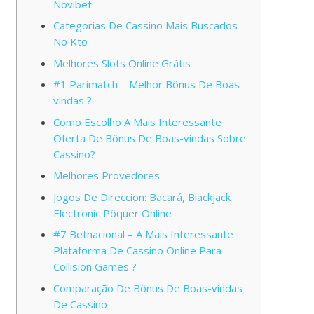
Novibet
Categorias De Cassino Mais Buscados
No Kto
Melhores Slots Online Grátis
#1 Parimatch – Melhor Bônus De Boas-
vindas ?
Como Escolho A Mais Interessante
Oferta De Bônus De Boas-vindas Sobre
Cassino?
Melhores Provedores
Jogos De Direccion: Bacará, Blackjack
Electronic Pôquer Online
#7 Betnacional – A Mais Interessante
Plataforma De Cassino Online Para
Collision Games ?
Comparação De Bônus De Boas-vindas
De Cassino