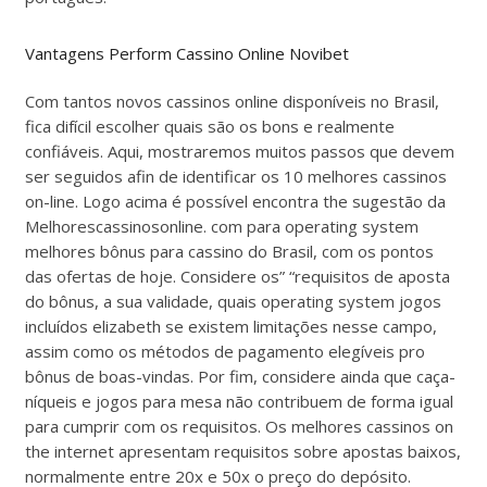
Vantagens Perform Cassino Online Novibet
Com tantos novos cassinos online disponíveis no Brasil,
fica difícil escolher quais são os bons e realmente
confiáveis. Aqui, mostraremos muitos passos que devem
ser seguidos afin de identificar os 10 melhores cassinos
on-line. Logo acima é possível encontra the sugestão da
Melhorescassinosonline. com para operating system
melhores bônus para cassino do Brasil, com os pontos
das ofertas de hoje. Considere os” “requisitos de aposta
do bônus, a sua validade, quais operating system jogos
incluídos elizabeth se existem limitações nesse campo,
assim como os métodos de pagamento elegíveis pro
bônus de boas-vindas. Por fim, considere ainda que caça-
níqueis e jogos para mesa não contribuem de forma igual
para cumprir com os requisitos. Os melhores cassinos on
the internet apresentam requisitos sobre apostas baixos,
normalmente entre 20x e 50x o preço do depósito.