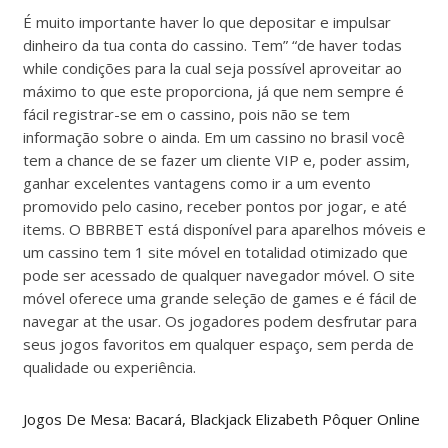
É muito importante haver lo que depositar e impulsar
dinheiro da tua conta do cassino. Tem” “de haver todas
while condições para la cual seja possível aproveitar ao
máximo to que este proporciona, já que nem sempre é
fácil registrar-se em o cassino, pois não se tem
informação sobre o ainda. Em um cassino no brasil você
tem a chance de se fazer um cliente VIP e, poder assim,
ganhar excelentes vantagens como ir a um evento
promovido pelo casino, receber pontos por jogar, e até
items. O BBRBET está disponível para aparelhos móveis e
um cassino tem 1 site móvel en totalidad otimizado que
pode ser acessado de qualquer navegador móvel. O site
móvel oferece uma grande seleção de games e é fácil de
navegar at the usar. Os jogadores podem desfrutar para
seus jogos favoritos em qualquer espaço, sem perda de
qualidade ou experiência.
Jogos De Mesa: Bacará, Blackjack Elizabeth Pôquer Online