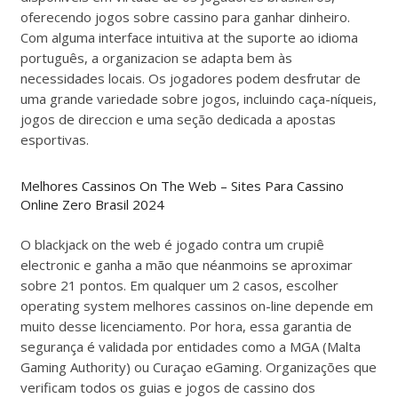
oferecendo jogos sobre cassino para ganhar dinheiro.
Com alguma interface intuitiva at the suporte ao idioma
português, a organizacion se adapta bem às
necessidades locais. Os jogadores podem desfrutar de
uma grande variedade sobre jogos, incluindo caça-níqueis,
jogos de direccion e uma seção dedicada a apostas
esportivas.
Melhores Cassinos On The Web – Sites Para Cassino
Online Zero Brasil 2024
O blackjack on the web é jogado contra um crupiê
electronic e ganha a mão que néanmoins se aproximar
sobre 21 pontos. Em qualquer um 2 casos, escolher
operating system melhores cassinos on-line depende em
muito desse licenciamento. Por hora, essa garantia de
segurança é validada por entidades como a MGA (Malta
Gaming Authority) ou Curaçao eGaming. Organizações que
verificam todos os guias e jogos de cassino dos