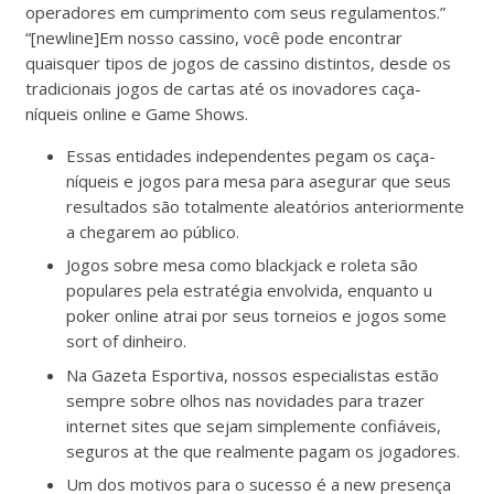
operadores em cumprimento com seus regulamentos.”
“[newline]Em nosso cassino, você pode encontrar
quaisquer tipos de jogos de cassino distintos, desde os
tradicionais jogos de cartas até os inovadores caça-
níqueis online e Game Shows.
Essas entidades independentes pegam os caça-
níqueis e jogos para mesa para asegurar que seus
resultados são totalmente aleatórios anteriormente
a chegarem ao público.
Jogos sobre mesa como blackjack e roleta são
populares pela estratégia envolvida, enquanto u
poker online atrai por seus torneios e jogos some
sort of dinheiro.
Na Gazeta Esportiva, nossos especialistas estão
sempre sobre olhos nas novidades para trazer
internet sites que sejam simplemente confiáveis,
seguros at the que realmente pagam os jogadores.
Um dos motivos para o sucesso é a new presença