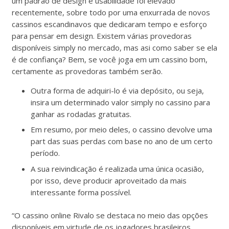
um padrão de design e usabilidade foi elevado
recentemente, sobre todo por uma enxurrada de novos
cassinos escandinavos que dedicaram tempo e esforço
para pensar em design. Existem várias provedoras
disponíveis simply no mercado, mas asi como saber se ela
é de confiança? Bem, se você joga em um cassino bom,
certamente as provedoras também serão.
Outra forma de adquiri-lo é via depósito, ou seja,
insira um determinado valor simply no cassino para
ganhar as rodadas gratuitas.
Em resumo, por meio deles, o cassino devolve uma
part das suas perdas com base no ano de um certo
período.
A sua reivindicação é realizada uma única ocasião,
por isso, deve producir aproveitado da mais
interessante forma possível.
“O cassino online Rivalo se destaca no meio das opções
disponíveis em virtude de os jogadores brasileiros,