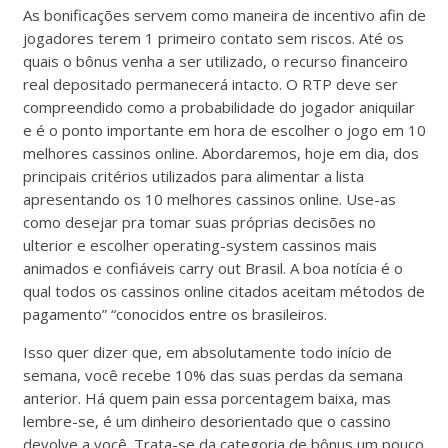
As bonificações servem como maneira de incentivo afin de
jogadores terem 1 primeiro contato sem riscos. Até os
quais o bônus venha a ser utilizado, o recurso financeiro
real depositado permanecerá intacto. O RTP deve ser
compreendido como a probabilidade do jogador aniquilar
e é o ponto importante em hora de escolher o jogo em 10
melhores cassinos online. Abordaremos, hoje em dia, dos
principais critérios utilizados para alimentar a lista
apresentando os 10 melhores cassinos online. Use-as
como desejar pra tomar suas próprias decisões no
ulterior e escolher operating-system cassinos mais
animados e confiáveis carry out Brasil. A boa notícia é o
qual todos os cassinos online citados aceitam métodos de
pagamento” “conocidos entre os brasileiros.
Isso quer dizer que, em absolutamente todo início de
semana, você recebe 10% das suas perdas da semana
anterior. Há quem pain essa porcentagem baixa, mas
lembre-se, é um dinheiro desorientado que o cassino
devolve a você. Trata-se da categoria de bônus um pouco