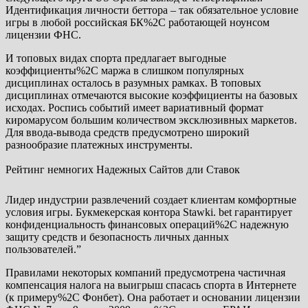
Идентификация личности беттора – так обязательное условие
игры в любой российская БК%2C работающей ноунсом
лицензии ФНС.
И топовых видах спорта предлагает выгодные
коэффициенты%2C маржа в слишком популярных
дисциплинах осталось в разумных рамках. В топовых
дисциплинах отмечаются высокие коэффициенты на базовых
исходах. Роспись событий имеет вариативный формат
киромарусом большим количеством эксклюзивных маркетов.
Для ввода-вывода средств предусмотрено широкий
разнообразие платежных инструменты.
Рейтинг немногих Надежных Сайтов дли Ставок
Лидер индустрии развлечений создает клиентам комфортные
условия игры. Букмекерская контора Stawki. bet гарантирует
конфиденциальность финансовых операций%2C надежную
защиту средств и безопасность личных данных
пользователей.”
Правилами некоторых компаний предусмотрена частичная
компенсация налога на выигрыш спасась спорта в Интернете
(к примеру%2C Фонбет). Она работает и основании лицензии