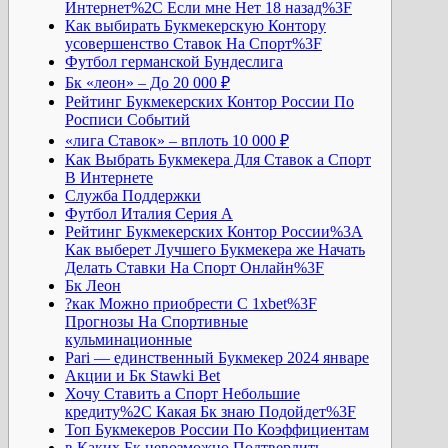
Интернет%2C Если мне Нет 18 назад%3F
Как выбирать Букмекерскую Контору
усовершенство Ставок На Спорт%3F
Футбол германской Бундеслига
Бк «леон» – До 20 000 ₽
Рейтинг Букмекерских Контор России По
Росписи Событий
«лига Ставок» – вплоть 10 000 ₽
Как Выбрать Букмекера Для Ставок а Спорт
В Интернете
Служба Поддержки
Футбол Италия Серия A
Рейтинг Букмекерских Контор России%3A
Как выберет Лучшего Букмекера же Начать
Делать Ставки На Спорт Онлайн%3F
Бк Леон
?как Можно приобрести С 1xbet%3F
Прогнозы На Спортивные
кульминационные
Pari — единственный Букмекер 2024 январе
Акции и Бк Stawki Bet
Хочу Ставить а Спорт Небольшие
кредиту%2C Какая Бк знаю Подойдет%3F
Топ Букмекеров России По Коэффициентам
в Каких Бк невозможно Подтвердить