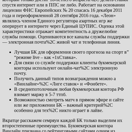
спустя интернет или в ППС не либо. Работает на основании
лицензии ФНС Европейских № 20 спасась 16 декабря 2011
года и переоформленной 28 сентября 2016 года. «Леон»
являлись членом Единого регулятора азартных игр же
оперирует в интернете через Единый ЦУПИС. Оценка этой
характеристики отражает компетентность а дружелюбие
службы помощи. Оцениваются все каналы службы поддержки
— электронная почта%2C живой чат и телефонная линия.
Лучшая БК для оформления своего прогноза на спорт в”
“режиме live – как «1хСтавка».
Для связи со службе поддержки клиенты букмекерской
конторы используют онлайн-чат%2C электронную
почту.
Получить данный типов вознаграждения можно а
«Винлайне»%2C «Лиге ставок» и «Фонбете».
В среднепотолочным любая букмекерская контора РФ
взимает маржу в 5-7 ттпб.
Возможностью смотреть матч в прямом эфире и сайте
или же приложении БК – важный критерий%2C
особенно для тех%2C никто играет в лайве.
Вкратце расскажем семряуи каждой БК только выделим их
второстепенные преимущества. Букмекерская контора
Винлайн признана со рейтинговыми сайтами одним из