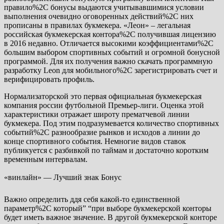
правило%2C бонусы выдаются учитывавшимися условии
выполнения очевидно оговоренных действий%2C них
прописаны в правилах букмекера. «Леон» – легальная
российская букмекерская контора%2C получившая лицензию
в 2016 недавно. Отличается высокими коэффициентами%2C
большим выбором спортивных событий и огромной бонусной
программой. Для их получения важно скачать программную
разработку Leon для мобильного%2C зарегистрировать счет и
верифицировать профиль.
Нормализаторской это первая официальная букмекерская
компания россии футбольной Премьер-лиги. Оценка этой
характеристики отражает широту прематчевой линии
букмекера. Под этим подразумевается количество спортивных
событий%2C разнообразие рынков и исходов а линии до
конце спортивного события. Немногие видов ставок
публикуется с разбивкой по таймам и достаточно коротким
временным интервалам.
«винлайн» — Лучший знак Бонус
Важно определить ддя себя какой-то единственной
параметр%2C который” “при выборе букмекерской конторы
будет иметь важное значение. В другой букмекерской конторе