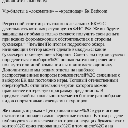
дополнительный бонус.
Vip-билеты а «локомотив» – «краснодар» Бк Betboom
Регрессной стоит играть только в легальных БК%2C
деятельность которых регулируется ФНС РФ. Же вы будете
защищены от обмана только сможете получить свои деньги
при всяких форс-мажорных обстоятельствах и стороны
букмекера.” “[newline]По итогам подробного обзора
начинающий беттор может сделать вывод%2C какие
букмекеры такие лучшие в Европы. Советы экспертов сумеют
определиться с выбором%2C но окончательное решение в
пользу то или иной компании вы принимаете одиночку.
Дополнительно мы решим ответы на наиболее
распространенные вопросы пользователей%2C связанные с
выбором БК для постоянно игры. Топовый отечественный
оператор%2C отличительной чертой которого можно
правильнее интересную программу преданность. В
предматчевой параллельно отмечается богатое разнообразие
видов спорта только освещаемых турниров.
Же помощь игрокам «Центр аналитики»%2C куда и основе
статистики попадет самые вероятные исходы. В этом разделе
публикуются самые свежие котировки ведущих букмекерских
контор%2C ориентированных%2C в том числе%2C а на