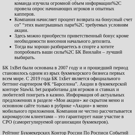
команда изучила огромной объем информации%2C
провела опрос начинающих игроков и опытных
капперов.
Компания начисляет процент возврата на бонусный счет
со” “этих выигрышных пари%2C требуемых условиям
акции.
Здесь можно приобрести приветственный бонус кроме
необходимости внесения начального депозита.
Тогда вы хорошо разбираетесь в спорте а хотите
попробовать ваши силы%2C БК Винлайн – лучший
выбирать.
БК 1xBet были основана в 2007 году и и прошедший период
становилось одним из ярых букмекерского бизнеса первых
всем мире. С 2019 года БК 1хБет является официального
беттинг-партнером ФК “Барселона”. Акции в букмекерской
конторе Stawki. bet разработаны для игроков и ставках и
любителей поиграть в казино. Информация об актуальных
предложениях в разделе «Мои акции» же скрытом меню и
основном сайте только в рубрике «Акции» в меню
мобильного приложения. Компания не честно рассчитывается
киромарусом клиентами – это гарантирует наше участие в
СРО (саморегулируемой организации букмекеров).
Рейтинг Букмекерских Контор России По Росписи Событий