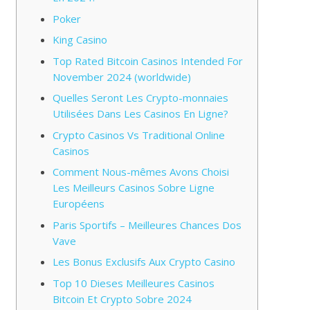
Poker
King Casino
Top Rated Bitcoin Casinos Intended For
November 2024 (worldwide)
Quelles Seront Les Crypto-monnaies
Utilisées Dans Les Casinos En Ligne?
Crypto Casinos Vs Traditional Online
Casinos
Comment Nous-mêmes Avons Choisi
Les Meilleurs Casinos Sobre Ligne
Européens
Paris Sportifs – Meilleures Chances Dos
Vave
Les Bonus Exclusifs Aux Crypto Casino
Top 10 Dieses Meilleures Casinos
Bitcoin Et Crypto Sobre 2024