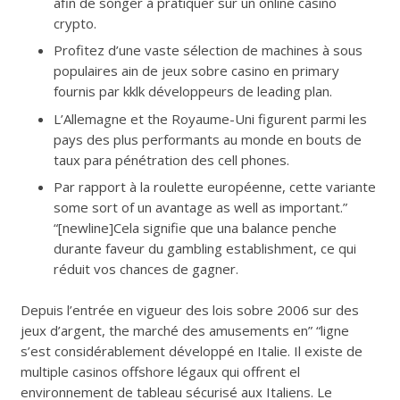
afin de songer à pratiquer sur un online casino
crypto.
Profitez d’une vaste sélection de machines à sous
populaires ain de jeux sobre casino en primary
fournis par kklk développeurs de leading plan.
L’Allemagne et the Royaume-Uni figurent parmi les
pays des plus performants au monde en bouts de
taux para pénétration des cell phones.
Par rapport à la roulette européenne, cette variante
some sort of un avantage as well as important.”
“[newline]Cela signifie que una balance penche
durante faveur du gambling establishment, ce qui
réduit vos chances de gagner.
Depuis l’entrée en vigueur des lois sobre 2006 sur des
jeux d’argent, the marché des amusements en” “ligne
s’est considérablement développé en Italie. Il existe de
multiple casinos offshore légaux qui offrent el
environnement de tableau sécurisé aux Italiens. Le