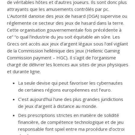
de véritables hôtes et d’autres joueurs. Ils sont donc plus
attrayants que les amusements contrôlés par pc.
L’Autorité danoise des jeux de hasard (DGA) supervise ou
réglemente ce secteur des jeux de hasard dans la terre.
Cette organisation gouvernementale fois précédente à
ce” “o qual l’industrie du jeu soit équitable ain sûre. Les
Grecs ont accès aux jeux d’argent légaux sous l’œil vigilant
de la Commission hellénique des jeux (Hellenic Gaming
Commission payment – HGC). Il s’agit de l’organisme
chargé de délivrer les licences aux sites de jeux physiques
et durante ligne.
La seule devise qui peut favoriser les cybernautes
de certaines régions européennes est l’euro.
C’est aujourd’hui l’une des plus grandes juridictions
de jeux d’argent à distance au monde.
Des prescriptions strictes en matière de solidité
financière, de compétence technologique et de jeu
responsable font spiel entre ma procédure d’octroi