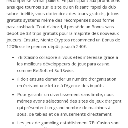
récompense similar paliers. En participant aux promotions
ainsi que tournois sur le site ou en faisant” “spiel du club
sobre fidélité, vous obtiendrez des tours gratuits, jetons
gratuits systems même des récompenses sous forme
para cashback. Tout d’abord, il possède un Bonus sans
dépôt de 33 trips gratuits pour la majorité des nouveaux
joueurs. Ensuite, Monte Cryptos recommend un Bonus de
120% sur le premier dépôt jusqu’à 240€.
7BitCasino collabore si vous êtes intéressé grâce à
les meilleurs développeurs de jeux para casino,
comme BetSoft et SoftSwiss.
Il doit ensuite demander un numéro d’organisation
en écrivant une lettre à l’Agence des impôts.
Pour garantir un divertissement sans limite, nous-
mêmes avons sélectionné des sites de jeux d’argent
qui présentent un grand nombre de machines à
sous, de tables et de amusements directement.
Les jeux de gambling establishment 7BitCasino sont