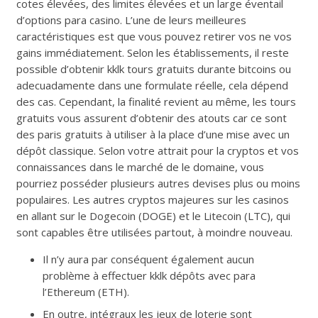
cotes élevées, des limites élevées et un large éventail
d’options para casino. L’une de leurs meilleures
caractéristiques est que vous pouvez retirer vos ne vos
gains immédiatement. Selon les établissements, il reste
possible d’obtenir kklk tours gratuits durante bitcoins ou
adecuadamente dans une formulate réelle, cela dépend
des cas. Cependant, la finalité revient au même, les tours
gratuits vous assurent d’obtenir des atouts car ce sont
des paris gratuits à utiliser à la place d’une mise avec un
dépôt classique. Selon votre attrait pour la cryptos et vos
connaissances dans le marché de le domaine, vous
pourriez posséder plusieurs autres devises plus ou moins
populaires. Les autres cryptos majeures sur les casinos
en allant sur le Dogecoin (DOGE) et le Litecoin (LTC), qui
sont capables être utilisées partout, à moindre nouveau.
Il n’y aura par conséquent également aucun
problème à effectuer kklk dépôts avec para
l’Ethereum (ETH).
En outre, intégraux les jeux de loterie sont