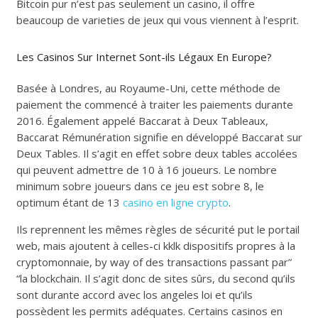
Bitcoin pur n’est pas seulement un casino, il offre
beaucoup de varieties de jeux qui vous viennent à l’esprit.
Les Casinos Sur Internet Sont-ils Légaux En Europe?
Basée à Londres, au Royaume-Uni, cette méthode de
paiement the commencé à traiter les paiements durante
2016. Également appelé Baccarat à Deux Tableaux,
Baccarat Rémunération signifie en développé Baccarat sur
Deux Tables. Il s’agit en effet sobre deux tables accolées
qui peuvent admettre de 10 à 16 joueurs. Le nombre
minimum sobre joueurs dans ce jeu est sobre 8, le
optimum étant de 13
casino en ligne crypto
.
Ils reprennent les mêmes règles de sécurité put le portail
web, mais ajoutent à celles-ci kklk dispositifs propres à la
cryptomonnaie, by way of des transactions passant par”
“la blockchain. Il s’agit donc de sites sûrs, du second qu’ils
sont durante accord avec los angeles loi et qu’ils
possèdent les permits adéquates. Certains casinos en