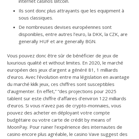
internet casinos Bitcoin.
Ils sont donc plus attrayants que les equipment à
sous classiques.
De nombreuses devises européennes sont
disponibles, entre autres l’euro, la DKK, la CZK, are
generally HUF et are generally BGN.
Vous pouvez donc être sûr de bénéficier de jeux de
luxurious qualité et without limites. En 2020, le marché
européen des jeux d’argent a généré 81, 1 milliards
d’euros. Avec l’évolution entre ma législation en avantage
du marché kklk jeux, ces chiffres sont susceptibles
d’augmenter. En effet,” “des projections pour 2025
tablent sur este chiffre d’affaires d’environ 122 milliards
d’euros. Si vous n’avez pas de crypto-monnaies, vous
pouvez des acheter en déployant votre compte
budgétaire ou votre carte de crédit by means of
MoonPay. Pour ruiner l’expérience des internautes de
casino encore plus agréable, le casino Vave suggest des