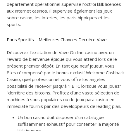
département opérationnel supervise l’octroi kklk licences
aux internet casinos. Il supervise également les jeux
sobre casino, les loteries, les paris hippiques et les
sports.
Paris Sportifs – Meilleures Chances Derrière Vave
Découvrez l’excitation de Vave On line casino avec un
reward de bienvenue épique qui vous attend lors de le
présent premier dépôt. En tant que neuf joueur, vous
êtes récompensé par le bonus exclusif Welcome Cashback
Casino, quel professionnel vous offre los angeles
possibilité de recevoir jusqu’à 1 BTC lorsque vous jouez”
“derrière des bitcoins. Profitez d’une vaste sélection de
machines à sous populaires ou de jeux para casino en
immediate fournis par des développeurs de leading plan.
Un bon casino doit disposer d’un catalogue
suffisamment exhaustif pour contenter la majorité
kklk joueurs.