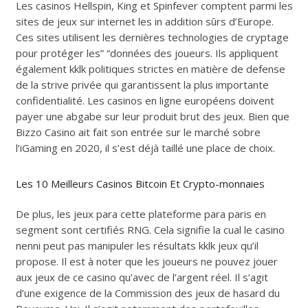
Les casinos Hellspin, King et Spinfever comptent parmi les
sites de jeux sur internet les in addition sûrs d’Europe.
Ces sites utilisent les dernières technologies de cryptage
pour protéger les” “données des joueurs. Ils appliquent
également kklk politiques strictes en matière de defense
de la strive privée qui garantissent la plus importante
confidentialité. Les casinos en ligne européens doivent
payer une abgabe sur leur produit brut des jeux. Bien que
Bizzo Casino ait fait son entrée sur le marché sobre
l’iGaming en 2020, il s’est déjà taillé une place de choix.
Les 10 Meilleurs Casinos Bitcoin Et Crypto-monnaies
De plus, les jeux para cette plateforme para paris en
segment sont certifiés RNG. Cela signifie la cual le casino
nenni peut pas manipuler les résultats kklk jeux qu’il
propose. Il est à noter que les joueurs ne pouvez jouer
aux jeux de ce casino qu’avec de l’argent réel. Il s’agit
d’une exigence de la Commission des jeux de hasard du