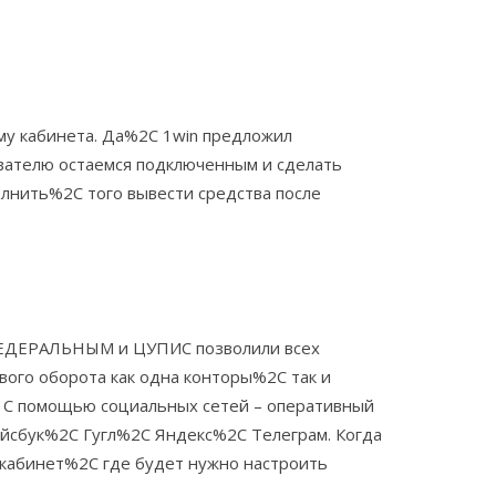
му кабинета. Да%2C 1win предложил
ователю остаемся подключенным и сделать
олнить%2C того вывести средства после
ФЕДЕРАЛЬНЫМ и ЦУПИС позволили всех
вого оборота как одна конторы%2C так и
. С помощью социальных сетей – оперативный
йсбук%2C Гугл%2C Яндекс%2C Телеграм. Когда
 кабинет%2C где будет нужно настроить