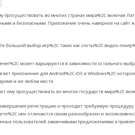
у просуществовать во многих странах мира%2C включая Лат
ными и безопасными. Приложение очень наверное на сайт ж
ете большой выбор игр%2C таких как слоты%2C видео-поке
нег%2C может варьируются в зависимости остального выбра
гает приложение для Android%2C iOS и Windows%2C которое 
время и же любом месте.
т ему просуществовать во многих государств мира%2C вклю
завершения регистрацию и проходит требуемую процедуру 
ете%2C них отличаются своим разнообразен и эксклюзивнос
нных пользователей заманчивыми предложениями а привлеч