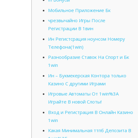
Мобильное Приложение Бк
чрезвычайно Игры После
Регистрации В 1вин
Ин Регистсрация ноунсом Номеру
Телефона(1win)
Разнообразие Ставок На Спорт и Бк
1win
Ин – Букмекерская Контора только
Казино С другими Играми
Игровые Автоматы От 1win%3A
Играйте В новой Слоты!
Вход и Регистрация В Онлайн Казино
1win
Какая Минимальная ттпб Депозита В