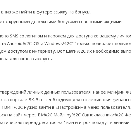
вниз же найти в футере ссылку на бонусы.
кет с крупными денежными бонусами сезонными акциями.
ено SMS со логином и паролем для доступа ко вашему лично
тв Android%2C iOS и Windows%2C” “только позволяет польз
дом доступом к интернету. Вот шаги%2C их необходимо вып
ена для вашего аккаунта.
дтверждений личных данных пользователя. Ранее Минфин 
х на портале БК. Это необходимо для отслеживания финансо
 1ВИН%2C нужно зайти в «Настройки» в меню пользователя
ься на сайт через ВК%2C Майл. ру%2C Одноклассники%2C Фе
атическая переадресация на 1вин и игрок попадут в личный