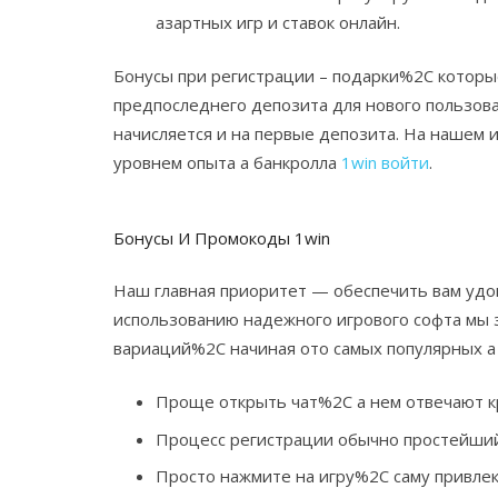
азартных игр и ставок онлайн.
Бонусы при регистрации – подарки%2C которы
предпоследнего депозита для нового пользов
начисляется и на первые депозита. На нашем 
уровнем опыта а банкролла
1win войти
.
Бонусы И Промокоды 1win
Наш главная приоритет — обеспечить вам удов
использованию надежного игрового софта мы 
вариаций%2C начиная ото самых популярных а
Проще открыть чат%2C а нем отвечают кр
Процесс регистрации обычно простейший
Просто нажмите на игру%2C саму привлек