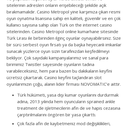
sitelerinin adresleri onların erişebileceği şekilde açık
bırakmamalıdır. Casino Metropol yine karşımıza çıkan resmi
oyun oynatma lisansına sahip en kaliteli, güvenilir ve en çok
kullanıcı sayısına sahip olan Türk on the internet casino
sitelerinden. Casino Metropol online kumarhane sitesinde
Türk Lirası ile birbirinden ilginç oyunlar oynayabilirsiniz. Size
bir sürü serbest oyun fırsatı ya da başka heyecanlı imkanlar
sunacak yüzlerce oyun sizin tarafınızdan keşfedilmeyi
bekliyor. Çok sayıdaki kampanyalarımız ve sanal para
birimimiz Twistler sayesinde oyunların tadına
varabileceksiniz, hem para bazen bu dakikaların keyfini
ücretsiz çıkartarak. Casino keyfini taçlandıran slot
oyunlarımızın çoğu, alanın lider firması NOVOMATIC’e aittir.
Türk hükümeti, yasa dışı kumar oyunlarını durdurmak
adına, 2013 yılında hem oyuncuların sprained ankle
treatment de işletmecilerin afin de ve hapis cezasına
çarptırılmalarını öngören bir yasa çıkarttı.
Çok fazla afin de kaybetmeniz mod değişiklikleri,