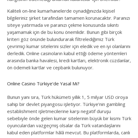
Kaliteli on-line kumarhanelerde oynadığınızda kişisel
bilgileriniz şirket tarafından tamamen korunacaktır. Paranızı
siteye yatırmada ve paranızı çekme konusunda sıkıntı
yaşamamak için de bu konu önemlidir. Bunun gibi birçok
kriteri göz önünde bulundurarak filtrelediğimiz Türk
çevrimiçi kumar sitelerini sizler için eledik ve en iyi olanlarını
derledik. Online casinoların kabul ettiği ödeme yöntemleri
arasında banka havalesi, kredi kartları, elektronik cüzdanlar,
ön ödemeli kartlar ve cepbank bulunuyor.
Online Casino Türkiye’de Yasal Mı?
Bunun yanı sıra, Türk hükümeti yıllık 1, 5 milyar USD ciroya
sahip bir devlet piyangosu işletiyor. Türkiye’nin gambling
establishment işletmecilerine karşı negatif duruşu
sebebiyle önde gelen kumar sitelerinin büyük bir kısmı Türk
oyunculardan vazgeçmiş olsalar da Türk vatandaşlarını
kabul eden platformlar hâlâ mevcut. Bu platformlarda, canlı