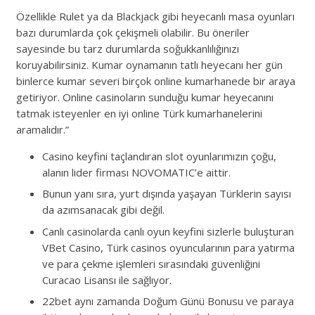
Özellikle Rulet ya da Blackjack gibi heyecanlı masa oyunları
bazı durumlarda çok çekişmeli olabilir. Bu öneriler
sayesinde bu tarz durumlarda soğukkanlılığınızı
koruyabilirsiniz. Kumar oynamanın tatlı heyecanı her gün
binlerce kumar severi birçok online kumarhanede bir araya
getiriyor. Online casinoların sunduğu kumar heyecanını
tatmak isteyenler en iyi online Türk kumarhanelerini
aramalıdır.”
Casino keyfini taçlandıran slot oyunlarımızın çoğu,
alanın lider firması NOVOMATIC’e aittir.
Bunun yanı sıra, yurt dışında yaşayan Türklerin sayısı
da azımsanacak gibi değil.
Canlı casinolarda canlı oyun keyfini sizlerle buluşturan
VBet Casino, Türk casinos oyuncularının para yatırma
ve para çekme işlemleri sırasındaki güvenliğini
Curacao Lisansı ile sağlıyor.
22bet aynı zamanda Doğum Günü Bonusu ve paraya