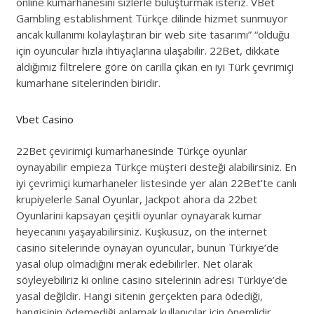
online kumarhanesini sizlerle buluşturmak isteriz. VBet
Gambling establishment Türkçe dilinde hizmet sunmuyor
ancak kullanımı kolaylaştıran bir web site tasarımı” “olduğu
için oyuncular hızla ihtiyaçlarına ulaşabilir. 22Bet, dikkate
aldığımız filtrelere göre ön carilla çıkan en iyi Türk çevrimiçi
kumarhane sitelerinden biridir.
Vbet Casino
22Bet çevirimiçi kumarhanesinde Türkçe oyunlar
oynayabilir empieza Türkçe müşteri desteği alabilirsiniz. En
iyi çevrimiçi kumarhaneler listesinde yer alan 22Bet’te canlı
krupiyelerle Sanal Oyunlar, Jackpot ahora da 22bet
Oyunlarini kapsayan çeşitli oyunlar oynayarak kumar
heyecanını yaşayabilirsiniz. Kuşkusuz, on the internet
casino sitelerinde oynayan oyuncular, bunun Türkiye’de
yasal olup olmadığını merak edebilirler. Net olarak
söyleyebiliriz ki online casino sitelerinin adresi Türkiye’de
yasal değildir. Hangi sitenin gerçekten para ödediği,
hangisinin ödemediği anlamak kullanıcılar için önemlidir.