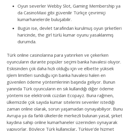
Oyun severler Webby Slot, Gaming Membership ya
da CasinoMaxi gibi güvenilir Türkçe çevrimiçi
kumarhanelerde buluşabilir.
Bugün ise, devlet tarafından kurulmuş oyun şirketleri
haricinde, the girl türlü kumar oyunu yasaklanmış
durumda.
Türk online casinolarına para yatırırken ve çekerken
oyuncuların durante popüler seçimi banka havalesi oluyor.
Eskisinden çok daha hızlı olduğu için ve elbette yüksek
işlem limitleri sunduğu için banka havalesi halen en
güvenilen ödeme yöntemlerinin başında geliyor. Bunun
yanında Türk oyuncuların en sık kullandığı diğer ödeme
yöntemi ise elektronik cüzdan Ecopayz. Buna rağmen,
ülkemizde çok sayıda kumar sitelerini sevenler istediği
zaman online olarak, sorun yaşamadan oynayabiliyor. Bunu
Avrupa ya da farklı ülkelerde merkezli bulunan yasal, şirket
kaydına sahip online kumarhaneler üzerinden oynayarak
yapıyorlar. Böylece Türk kullanıcılar, Türkiye’de hizmet