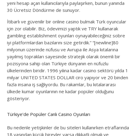
yeni hesap açan kullanıcılarıyla paylaşırken, bunun yanında
30 Ücretsiz Döndürme de sunuyor.
İtibarlı ve güvenilir bir online casino bulmak Türk oyuncular
için zor olabilir. Biz, ödevimizi yaptık ve TRY kullanarak
gambling establishment oyunları oynayabileceğiniz sobre
iyi platformlardan bazılarını size getirdik.” “[newline]80
milyonun üzerinde nüfusu ve Avrupa ile Asya kıtalarına
yayılmış toprakları sayesinde stratejik olarak önemli bir
pozisyona sahip olan Türkiye dünyanın en nüfuzlu
ülkelerinden biridir. 1996 yılına kadar casino sektörü yılda 1
milyar UNITED STATES DOLLAR ciro yapıyor ve 20 binden
fazla insana iş sağlıyordu. Bu rakamlar, bu kıtalararası
ülkede kumar oyunlarının ne kadar popüler olduğunu
gösteriyor.
Türkiye’de Popüler Canlı Casino Oyunları
Bu nedenle yetişkinler de bu siteleri kullanırken etraflarında
18 yaşından küçük bireyler varsa dikkatli olmalı ve