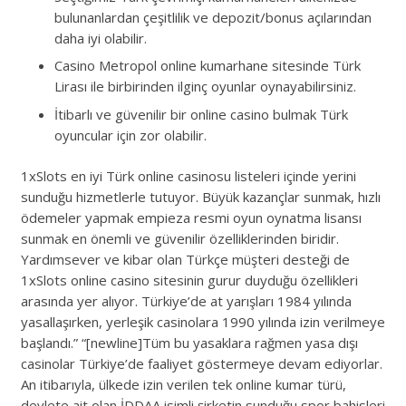
bulunanlardan çeşitlilik ve depozit/bonus açılarından
daha iyi olabilir.
Casino Metropol online kumarhane sitesinde Türk
Lirası ile birbirinden ilginç oyunlar oynayabilirsiniz.
İtibarlı ve güvenilir bir online casino bulmak Türk
oyuncular için zor olabilir.
1xSlots en iyi Türk online casinosu listeleri içinde yerini
sunduğu hizmetlerle tutuyor. Büyük kazançlar sunmak, hızlı
ödemeler yapmak empieza resmi oyun oynatma lisansı
sunmak en önemli ve güvenilir özelliklerinden biridir.
Yardımsever ve kibar olan Türkçe müşteri desteği de
1xSlots online casino sitesinin gurur duyduğu özellikleri
arasında yer alıyor. Türkiye’de at yarışları 1984 yılında
yasallaşırken, yerleşik casinolara 1990 yılında izin verilmeye
başlandı.” “[newline]Tüm bu yasaklara rağmen yasa dışı
casinolar Türkiye’de faaliyet göstermeye devam ediyorlar.
An itibarıyla, ülkede izin verilen tek online kumar türü,
devlete ait olan İDDAA isimli şirketin sunduğu spor bahisleri