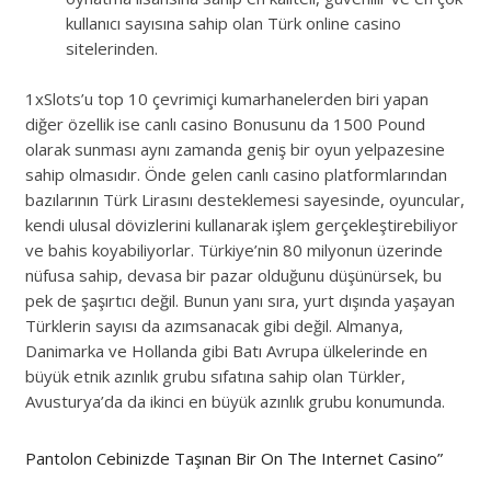
kullanıcı sayısına sahip olan Türk online casino
sitelerinden.
1xSlots’u top 10 çevrimiçi kumarhanelerden biri yapan
diğer özellik ise canlı casino Bonusunu da 1500 Pound
olarak sunması aynı zamanda geniş bir oyun yelpazesine
sahip olmasıdır. Önde gelen canlı casino platformlarından
bazılarının Türk Lirasını desteklemesi sayesinde, oyuncular,
kendi ulusal dövizlerini kullanarak işlem gerçekleştirebiliyor
ve bahis koyabiliyorlar. Türkiye’nin 80 milyonun üzerinde
nüfusa sahip, devasa bir pazar olduğunu düşünürsek, bu
pek de şaşırtıcı değil. Bunun yanı sıra, yurt dışında yaşayan
Türklerin sayısı da azımsanacak gibi değil. Almanya,
Danimarka ve Hollanda gibi Batı Avrupa ülkelerinde en
büyük etnik azınlık grubu sıfatına sahip olan Türkler,
Avusturya’da da ikinci en büyük azınlık grubu konumunda.
Pantolon Cebinizde Taşınan Bir On The Internet Casino”