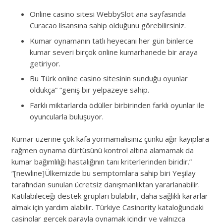
Online casino sitesi WebbySlot ana sayfasında
Curacao lisansına sahip olduğunu görebilirsiniz.
Kumar oynamanın tatlı heyecanı her gün binlerce
kumar severi birçok online kumarhanede bir araya
getiriyor.
Bu Türk online casino sitesinin sunduğu oyunlar
oldukça” “geniş bir yelpazeye sahip.
Farklı miktarlarda ödüller birbirinden farklı oyunlar ile
oyuncularla buluşuyor.
Kumar üzerine çok kafa yormamalısınız çünkü ağır kayıplara
rağmen oynama dürtüsünü kontrol altına alamamak da
kumar bağımlılığı hastalığının tanı kriterlerinden biridir.”
“[newline]Ülkemizde bu semptomlara sahip biri Yeşilay
tarafından sunulan ücretsiz danışmanlıktan yararlanabilir.
Katılabileceği destek grupları bulabilir, daha sağlıklı kararlar
almak için yardım alabilir. Türkiye Casinority kataloğundaki
casinolar gerçek parayla oynamak içindir ve yalnızca