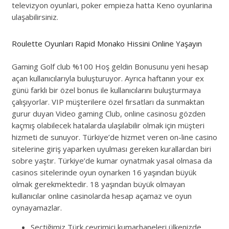
televizyon oyunlari, poker empieza hatta Keno oyunlarina
ulaşabilirsiniz.
Roulette Oyunları Rapid Monako Hissini Online Yaşayın
Gaming Golf club %100 Hoş geldin Bonusunu yeni hesap
açan kullanıcılarıyla buluşturuyor. Ayrıca haftanın your ex
günü farklı bir özel bonus ile kullanıcılarını buluşturmaya
çalışıyorlar. VIP müşterilere özel fırsatları da sunmaktan
gurur duyan Video gaming Club, online casinosu gözden
kaçmış olabilecek hatalarda ulaşılabilir olmak için müşteri
hizmeti de sunuyor. Türkiye’de hizmet veren on-line casino
sitelerine giriş yaparken uyulması gereken kurallardan biri
sobre yaştır. Türkiye’de kumar oynatmak yasal olmasa da
casinos sitelerinde oyun oynarken 16 yaşından büyük
olmak gerekmektedir. 18 yaşından büyük olmayan
kullanıcılar online casinolarda hesap açamaz ve oyun
oynayamazlar.
Seçtiğimiz Türk çevrimiçi kumarhaneleri ülkenizde