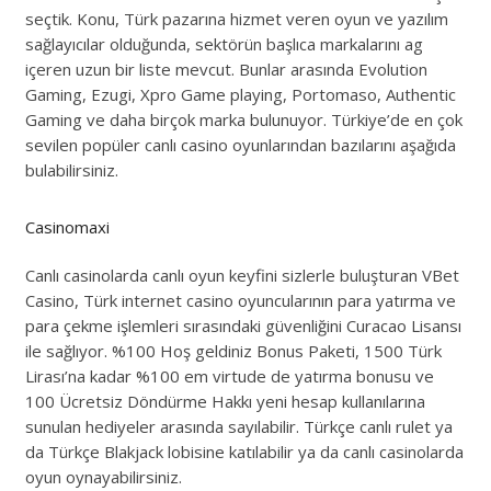
seçtik. Konu, Türk pazarına hizmet veren oyun ve yazılım
sağlayıcılar olduğunda, sektörün başlıca markalarını ag
içeren uzun bir liste mevcut. Bunlar arasında Evolution
Gaming, Ezugi, Xpro Game playing, Portomaso, Authentic
Gaming ve daha birçok marka bulunuyor. Türkiye’de en çok
sevilen popüler canlı casino oyunlarından bazılarını aşağıda
bulabilirsiniz.
Casinomaxi
Canlı casinolarda canlı oyun keyfini sizlerle buluşturan VBet
Casino, Türk internet casino oyuncularının para yatırma ve
para çekme işlemleri sırasındaki güvenliğini Curacao Lisansı
ile sağlıyor. %100 Hoş geldiniz Bonus Paketi, 1500 Türk
Lirası’na kadar %100 em virtude de yatırma bonusu ve
100 Ücretsiz Döndürme Hakkı yeni hesap kullanılarına
sunulan hediyeler arasında sayılabilir. Türkçe canlı rulet ya
da Türkçe Blakjack lobisine katılabilir ya da canlı casinolarda
oyun oynayabilirsiniz.