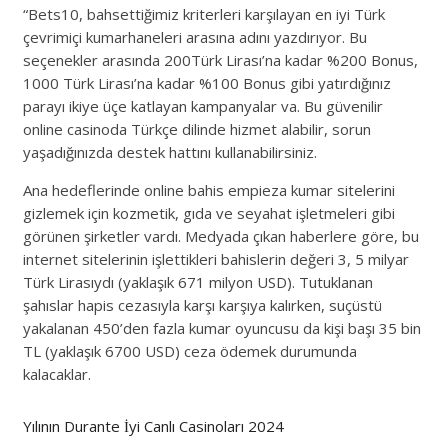
“Bets10, bahsettiğimiz kriterleri karşılayan en iyi Türk
çevrimiçi kumarhaneleri arasına adını yazdırıyor. Bu
seçenekler arasında 200Türk Lirası’na kadar %200 Bonus,
1000 Türk Lirası’na kadar %100 Bonus gibi yatırdığınız
parayı ikiye üçe katlayan kampanyalar va. Bu güvenilir
online casinoda Türkçe dilinde hizmet alabilir, sorun
yaşadığınızda destek hattını kullanabilirsiniz.
Ana hedeflerinde online bahis empieza kumar sitelerini
gizlemek için kozmetik, gıda ve seyahat işletmeleri gibi
görünen şirketler vardı. Medyada çıkan haberlere göre, bu
internet sitelerinin işlettikleri bahislerin değeri 3, 5 milyar
Türk Lirasıydı (yaklaşık 671 milyon USD). Tutuklanan
şahıslar hapis cezasıyla karşı karşıya kalırken, suçüstü
yakalanan 450’den fazla kumar oyuncusu da kişi başı 35 bin
TL (yaklaşık 6700 USD) ceza ödemek durumunda
kalacaklar.
Yılının Durante İyi Canlı Casinoları 2024