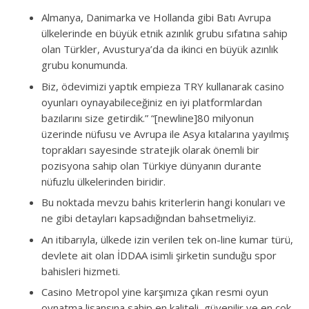
Almanya, Danimarka ve Hollanda gibi Batı Avrupa
ülkelerinde en büyük etnik azınlık grubu sıfatına sahip
olan Türkler, Avusturya’da da ikinci en büyük azınlık
grubu konumunda.
Biz, ödevimizi yaptık empieza TRY kullanarak casino
oyunları oynayabileceğiniz en iyi platformlardan
bazılarını size getirdik.” “[newline]80 milyonun
üzerinde nüfusu ve Avrupa ile Asya kıtalarına yayılmış
toprakları sayesinde stratejik olarak önemli bir
pozisyona sahip olan Türkiye dünyanın durante
nüfuzlu ülkelerinden biridir.
Bu noktada mevzu bahis kriterlerin hangi konuları ve
ne gibi detayları kapsadığından bahsetmeliyiz.
An itibarıyla, ülkede izin verilen tek on-line kumar türü,
devlete ait olan İDDAA isimli şirketin sunduğu spor
bahisleri hizmeti.
Casino Metropol yine karşımıza çıkan resmi oyun
oynatma lisansına sahip en kaliteli, güvenilir ve en çok