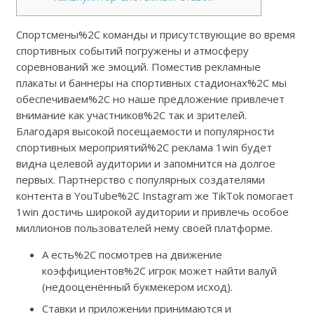
Спортсмены%2C команды и присутствующие во время
спортивных событий погружены и атмосферу
соревнований же эмоций. Поместив рекламные
плакаты и баннеры на спортивных стадионах%2C мы
обеспечиваем%2C но наше предложение привлечет
внимание как участников%2C так и зрителей.
Благодаря высокой посещаемости и популярности
спортивных мероприятий%2C реклама 1win будет
видна целевой аудитории и запомнится на долгое
первых. Партнерство с популярных создателями
контента в YouTube%2C Instagram же TikTok помогает
1win достичь широкой аудитории и привлечь особое
миллионов пользователей нему своей платформе.
А есть%2C посмотрев на движение
коэффициентов%2C игрок может найти валуй
(недооценённый букмекером исход).
Ставки и приложении принимаются и