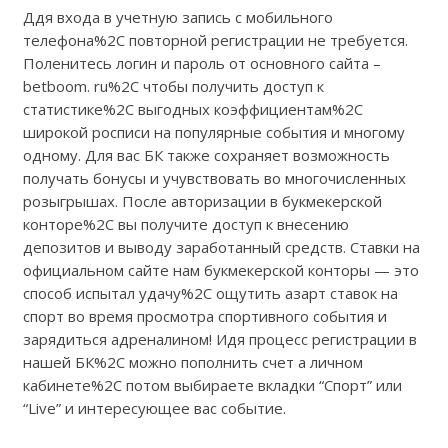
Ддя входа в учетную запись с мобильного
телефона%2C повторной регистрации не требуется.
Поленитесь логин и пароль от основного сайта –
betboom. ru%2C чтобы получить доступ к
статистике%2C выгодных коэффициентам%2C
широкой росписи на популярные события и многому
одному. Для вас БК также сохраняет возможность
получать бонусы и учувствовать во многочисленных
розыгрышах. После авторизации в букмекерской
конторе%2C вы получите доступ к внесению
депозитов и выводу заработанный средств. Ставки на
официальном сайте нам букмекерской конторы — это
способ испытал удачу%2C ощутить азарт ставок на
спорт во время просмотра спортивного события и
зарядиться адреналином! Идя процесс регистрации в
нашей БК%2C можно пополнить счет а личном
кабинете%2C потом выбираете вкладки “Спорт” или
“Live” и интересующее вас событие.