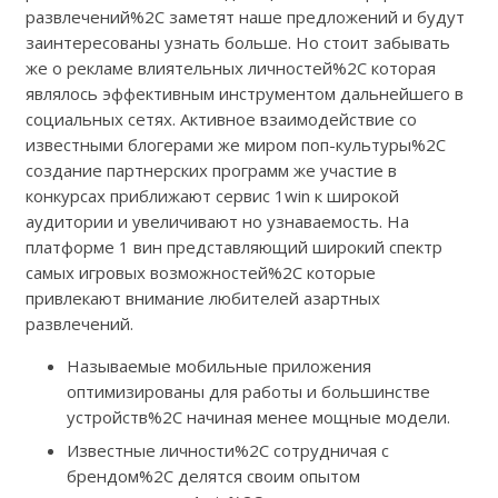
развлечений%2C заметят наше предложений и будут
заинтересованы узнать больше. Но стоит забывать
же о рекламе влиятельных личностей%2C которая
являлось эффективным инструментом дальнейшего в
социальных сетях. Активное взаимодействие со
известными блогерами же миром поп-культуры%2C
создание партнерских программ же участие в
конкурсах приближают сервис 1win к широкой
аудитории и увеличивают но узнаваемость. На
платформе 1 вин представляющий широкий спектр
самых игровых возможностей%2C которые
привлекают внимание любителей азартных
развлечений.
Называемые мобильные приложения
оптимизированы для работы и большинстве
устройств%2C начиная менее мощные модели.
Известные личности%2C сотрудничая с
брендом%2C делятся своим опытом