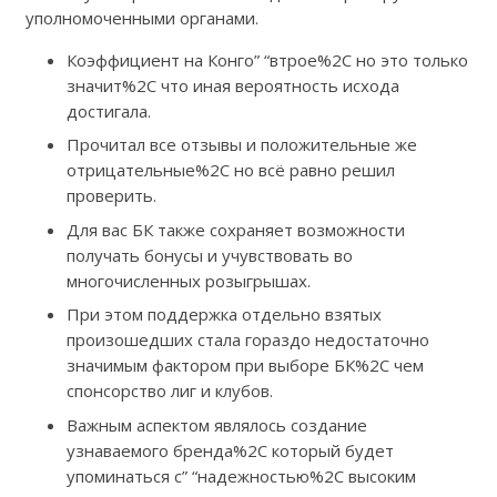
уполномоченными органами.
Коэффициент на Конго” “втрое%2C но это только
значит%2C что иная вероятность исхода
достигала.
Прочитал все отзывы и положительные же
отрицательные%2C но всё равно решил
проверить.
Для вас БК также сохраняет возможности
получать бонусы и учувствовать во
многочисленных розыгрышах.
При этом поддержка отдельно взятых
произошедших стала гораздо недостаточно
значимым фактором при выборе БК%2C чем
спонсорство лиг и клубов.
Важным аспектом являлось создание
узнаваемого бренда%2C который будет
упоминаться с” “надежностью%2C высоким