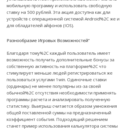
мобильную программу и использовать свободную
ставку на 500 рублей. Эта акция доступна как дли
устройств с операционной системой Android%2C же и
для обладателей айфонов (IOS).
Разнообразие Игровых Возможностей”
Благодаря тому%2C каждый пользователь имеет
возможность получить дополнительные бонусы за
собственную активность на платформе%2C что
стимулирует меньше людей регистрироваться же
пользоваться услугами 1win. Одиночные ставки
(ординары) не менее популярны из-за своей
обычной%2C отсутствия необходимости применять
программы расчета и анализировать полученную
статистику. Выигрыш считается образом умножения
общей поставленной суммы на предназначенный
коэффициент события. Подходящий решением
станет пример использования калькулятора системы