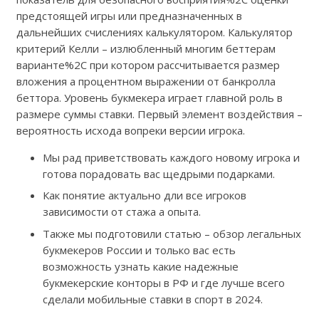
предстоящей игры или предназначенных в
дальнейших счислениях калькулятором. Калькулятор
критерий Келли – излюбленный многим беттерам
варианте%2C при котором рассчитывается размер
вложения а процентном выражении от банкролла
беттора. Уровень букмекера играет главной роль в
размере суммы ставки. Первый элемент воздействия –
вероятность исхода вопреки версии игрока.
Мы рад приветствовать каждого новому игрока и
готова порадовать вас щедрыми подарками.
Как понятие актуально дли все игроков
зависимости от стажа а опыта.
Также мы подготовили статью – обзор легальных
букмекеров России и только вас есть
возможность узнать какие надежные
букмекерские конторы в РФ и где лучше всего
сделали мобильные ставки в спорт в 2024.