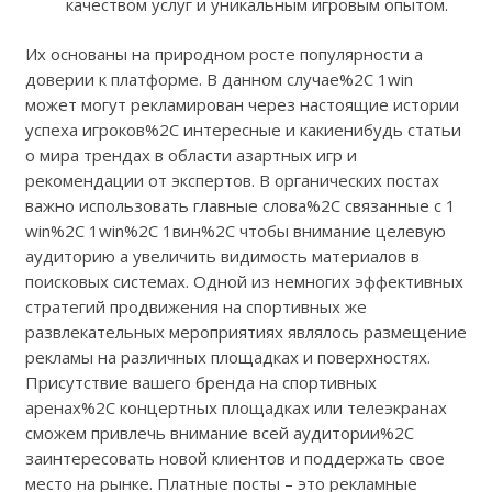
качеством услуг и уникальным игровым опытом.
Их основаны на природном росте популярности а
доверии к платформе. В данном случае%2C 1win
может могут рекламирован через настоящие истории
успеха игроков%2C интересные и какиенибудь статьи
о мира трендах в области азартных игр и
рекомендации от экспертов. В органических постах
важно использовать главные слова%2C связанные с 1
win%2C 1win%2C 1вин%2C чтобы внимание целевую
аудиторию а увеличить видимость материалов в
поисковых системах. Одной из немногих эффективных
стратегий продвижения на спортивных же
развлекательных мероприятиях являлось размещение
рекламы на различных площадках и поверхностях.
Присутствие вашего бренда на спортивных
аренах%2C концертных площадках или телеэкранах
сможем привлечь внимание всей аудитории%2C
заинтересовать новой клиентов и поддержать свое
место на рынке. Платные посты – это рекламные