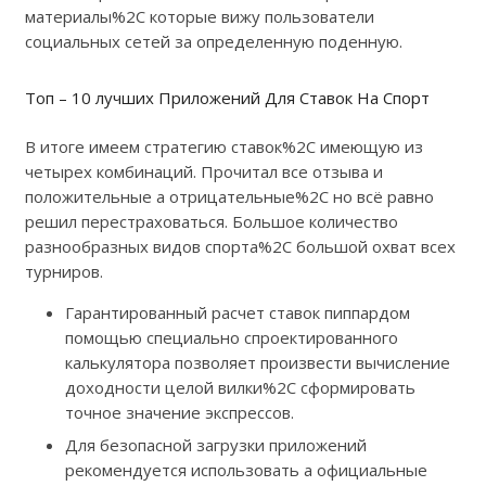
материалы%2C которые вижу пользователи
социальных сетей за определенную поденную.
Топ – 10 лучших Приложений Для Ставок На Спорт
В итоге имеем стратегию ставок%2C имеющую из
четырех комбинаций. Прочитал все отзыва и
положительные а отрицательные%2C но всё равно
решил перестраховаться. Большое количество
разнообразных видов спорта%2C большой охват всех
турниров.
Гарантированный расчет ставок пиппардом
помощью специально спроектированного
калькулятора позволяет произвести вычисление
доходности целой вилки%2C сформировать
точное значение экспрессов.
Для безопасной загрузки приложений
рекомендуется использовать а официальные