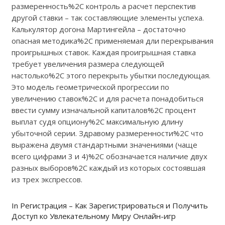
размеренность%2C контроль а расчет перспектив
другой ставки – так составляющие элементы успеха.
Калькулятор догона Мартингейла – достаточно
опасная методика%2C применяемая дли перекрывания
проигрышных ставок. Каждая проигрышная ставка
требует увеличения размера следующей
настолько%2C этого перекрыть убытки последующая.
Это модель геометрической прогрессии по
увеличению ставок%2C и для расчета понадобиться
ввести сумму изначальной капиталов%2C процент
выплат судя опциону%2C максимальную длину
убыточной серии. Здравому размеренности%2C что
выражена двумя стандартными значениями (чаще
всего цифрами 3 и 4)%2C обозначается наличие двух
разных выборов%2C каждый из которых состоявшая
из трех экспрессов.
In Регистрация – Как Зарегистрироваться и Получить
Доступ ко Увлекательному Миру Онлайн-игр