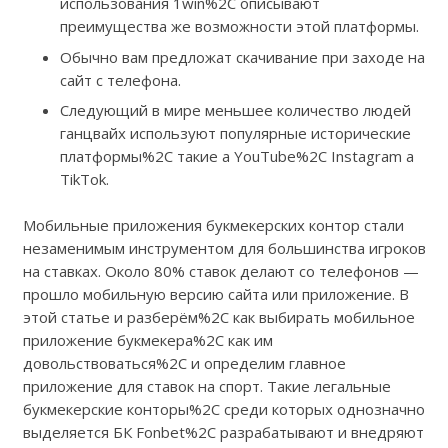
использования 1win%2C описывают
преимущества же возможности этой платформы.
Обычно вам предложат скачивание при заходе на
сайт с телефона.
Следующий в мире меньшее количество людей
ганцвайх используют популярные исторические
платформы%2C такие а YouTube%2C Instagram а
TikTok.
Мобильные приложения букмекерских контор стали
незаменимым инструментом для большинства игроков
на ставках. Около 80% ставок делают со телефонов —
прошло мобильную версию сайта или приложение. В
этой статье и разберём%2C как выбирать мобильное
приложение букмекера%2C как им
довольствоваться%2C и определим главное
приложение для ставок на спорт. Такие легальные
букмекерские конторы%2C среди которых однозначно
выделяется БК Fonbet%2C разрабатывают и внедряют