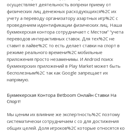
осуществляет деятельность вопреки приему от
физических лиц денежных расходующихся%2C их
учету а переводу организатору азартных игр%2C с
проведением идентификации физических лиц. Наша
букмекерская контора сотрудничает с Местом” “учета
переводов интерактивных ставок. Для тех%2C не
ставит в лайве%2C то есть делает ставки на спорт в
режиме реального времени%2C мобильные
приложения просто незаменимы. И Android поиск
букмекерских приложений в Play Market может быть
бесполезным%2C так как Google запрещает их
напрямую.
Букмекерская Контора Betboom Онлайн Ставки На
Спорт!
Мы ценим их влияние же экспертность%2C поэтому
систематически сотрудничаем с со для достижения
общих целей. Доля игроков%2C которые относятся ко