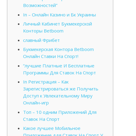
Возможностей”
In – Онлайн Казино и Бк Украины
Личный Кабинет Букмекерской
Конторы Betboom
славный Фрибет
Букмекерская Контора Betboom
Онлайн Ставки На Спорт!
“лучшие Платные И Бесплатные
Программы Для Ставок На Спорт
In Регистрация – Как
Зарегистрироваться же Получить
Доступ к Увлекательному Миру
Онлайн-игр
Топ – 10 одним Приложений Для
Ставок На Спорт
Какое лучшее Мобильное
Приложение ддя Ставок На Спорт У