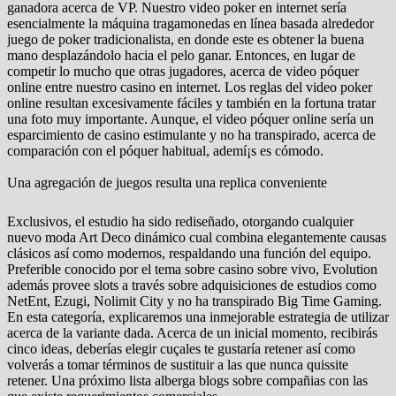
ganadora acerca de VP. Nuestro video poker en internet serí­a
esencialmente la máquina tragamonedas en línea basada alrededor
juego de poker tradicionalista, en donde este es obtener la buena
mano desplazándolo hacia el pelo ganar. Entonces, en lugar de
competir lo mucho que otras jugadores, acerca de video póquer
online entre nuestro casino en internet. Los reglas del video poker
online resultan excesivamente fáciles y también en la fortuna tratar
una foto muy importante. Aunque, el video póquer online serí­a un
esparcimiento de casino estimulante y no ha transpirado, acerca de
comparación con el póquer habitual, ademí¡s es cómodo.
Una agregación de juegos resulta una replica conveniente
Exclusivos, el estudio ha sido rediseñado, otorgando cualquier
nuevo moda Art Deco dinámico cual combina elegantemente causas
clásicos así­ como modernos, respaldando una función del equipo.
Preferible conocido por el tema sobre casino sobre vivo, Evolution
además provee slots a través sobre adquisiciones de estudios como
NetEnt, Ezugi, Nolimit City y no ha transpirado Big Time Gaming.
En esta categoría, explicaremos una inmejorable estrategia de utilizar
acerca de la variante dada. Acerca de un inicial momento, recibirás
cinco ideas, deberías elegir cuçales te gustaría retener así­ como
volverás a tomar términos de sustituir a las que nunca quissite
retener. Una próximo lista alberga blogs sobre compañias con las