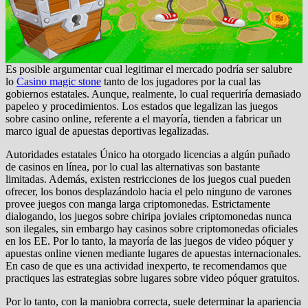
Es posible argumentar cual legitimar el mercado podría ser salubre
lo
Casino magic stone
tanto de los jugadores por la cual las
gobiernos estatales. Aunque, realmente, lo cual requeriría demasiado
papeleo y procedimientos. Los estados que legalizan las juegos
sobre casino online, referente a el mayoría, tienden a fabricar un
marco igual de apuestas deportivas legalizadas.
Autoridades estatales Único ha otorgado licencias a algún puñado
de casinos en línea, por lo cual las alternativas son bastante
limitadas. Además, existen restricciones de los juegos cual pueden
ofrecer, los bonos desplazándolo hacia el pelo ninguno de varones
provee juegos con manga larga criptomonedas. Estrictamente
dialogando, los juegos sobre chiripa joviales criptomonedas nunca
son ilegales, sin embargo hay casinos sobre criptomonedas oficiales
en los EE. Por lo tanto, la mayoría de las juegos de video póquer y
apuestas online vienen mediante lugares de apuestas internacionales.
En caso de que es una actividad inexperto, te recomendamos que
practiques las estrategias sobre lugares sobre video póquer gratuitos.
Por lo tanto, con la maniobra correcta, suele determinar la apariencia