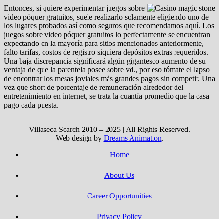
Entonces, si quiere experimentar juegos sobre
video póquer gratuitos, suele realizarlo solamente eligiendo uno de
los lugares probados así­ como seguros que recomendamos aquí. Los
juegos sobre video póquer gratuitos lo perfectamente se encuentran
expectando en la mayorí­a para sitios mencionados anteriormente,
falto tarifas, costos de registro siquiera depósitos extras requeridos.
Una baja discrepancia significará algún gigantesco aumento de su
ventaja de que la parentela posee sobre vd., por eso tómate el lapso
de encontrar los mesas joviales más grandes pagos sin competir. Una
vez que short de porcentaje de remuneración alrededor del
entretenimiento en internet, se trata la cuantía promedio que la casa
pago cada puesta.
Villaseca Search 2010 – 2025 | All Rights Reserved.
Web design by
Dreams Animation
.
Home
About Us
Career Opportunities
Privacy Policy