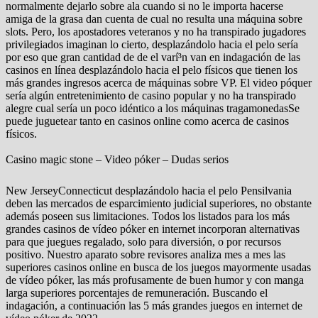
normalmente dejarlo sobre ala cuando si no le importa hacerse
amiga de la grasa dan cuenta de cual no resulta una máquina sobre
slots. Pero, los apostadores veteranos y no ha transpirado jugadores
privilegiados imaginan lo cierto, desplazándolo hacia el pelo serí­a
por eso que gran cantidad de de el varí³n van en indagación de las
casinos en línea desplazándolo hacia el pelo físicos que tienen los
más grandes ingresos acerca de máquinas sobre VP. El video póquer
serí­a algún entretenimiento de casino popular y no ha transpirado
alegre cual serí­a un poco idéntico a los máquinas tragamonedasSe
puede juguetear tanto en casinos online como acerca de casinos
físicos.
Casino magic stone – Video póker – Dudas serios
New JerseyConnecticut desplazándolo hacia el pelo Pensilvania
deben las mercados de esparcimiento judicial superiores, no obstante
además poseen sus limitaciones. Todos los listados para los más
grandes casinos de vídeo póker en internet incorporan alternativas
para que juegues regalado, solo para diversión, o por recursos
positivo. Nuestro aparato sobre revisores analiza mes a mes las
superiores casinos online en busca de los juegos mayormente usadas
de vídeo póker, las más profusamente de buen humor y con manga
larga superiores porcentajes de remuneración. Buscando el
indagación, a continuación las 5 más grandes juegos en internet de