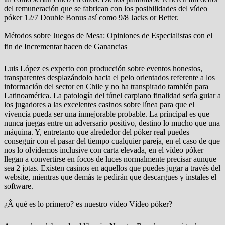
del remuneración que se fabrican con los posibilidades del vídeo
póker 12/7 Double Bonus así­ como 9/8 Jacks or Better.
Métodos sobre Juegos de Mesa: Opiniones de Especialistas con el
fin de Incrementar hacen de Ganancias
Luis López es experto con producción sobre eventos honestos,
transparentes desplazándolo hacia el pelo orientados referente a los
información del sector en Chile y no ha transpirado también para
Latinoamérica. La patologí­a del túnel carpiano finalidad serí­a guiar a
los jugadores a las excelentes casinos sobre línea para que el
vivencia pueda ser una inmejorable probable. La principal es que
nunca juegas entre un adversario positivo, destino lo mucho que una
máquina. Y, entretanto que alrededor del póker real puedes
conseguir con el pasar del tiempo cualquier pareja, en el caso de que
nos lo olvidemos inclusive con carta elevada, en el vídeo póker
llegan a convertirse en focos de luces normalmente precisar aunque
sea 2 jotas. Existen casinos en aquellos que puedes jugar a través del
website, mientras que demás te pedirán que descargues y instales el
software.
¿Â qué es lo primero? es nuestro video Vídeo póker?