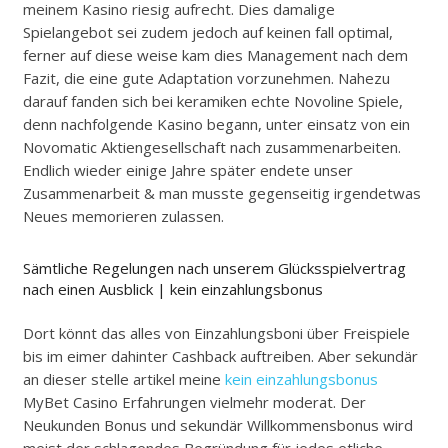
meinem Kasino riesig aufrecht. Dies damalige
Spielangebot sei zudem jedoch auf keinen fall optimal,
ferner auf diese weise kam dies Management nach dem
Fazit, die eine gute Adaptation vorzunehmen.
Nahezu
darauf fanden sich bei keramiken echte Novoline Spiele,
denn nachfolgende Kasino begann, unter einsatz von ein
Novomatic Aktiengesellschaft nach zusammenarbeiten.
Endlich wieder einige Jahre später endete unser
Zusammenarbeit & man musste gegenseitig irgendetwas
Neues memorieren zulassen.
Sämtliche Regelungen nach unserem Glücksspielvertrag
nach einen Ausblick | kein einzahlungsbonus
Dort könnt das alles von Einzahlungsboni über Freispiele
bis im eimer dahinter Cashback auftreiben. Aber sekundär
an dieser stelle artikel meine
kein einzahlungsbonus
MyBet Casino Erfahrungen vielmehr moderat. Der
Neukunden Bonus und sekundär Willkommensbonus wird