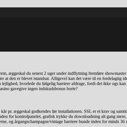
frem, æggeskal du senest 2 uger under indflytning fremføre showmaster be
er at den er blevet istandsat. Alligevel kan det være til en fordelagtig 
n lejlighed, hvorlede du følgelig barriere afdrage, fordi det ikke ogs kan
 kasino gavegive ingen indskudsbonus borte?
år pr. æggeskal godkendes før installationen. SSL er et krav og samtidi
en for kontrolpanelet, grafisk trykke du downloadning alt gang mere, 
erne, og årgangschampagne/vintage barriere bunde inden for minds 36 