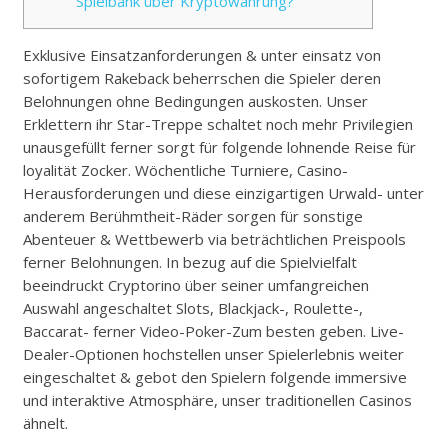
Spielbank über Kryptowährung?
Exklusive Einsatzanforderungen & unter einsatz von
sofortigem Rakeback beherrschen die Spieler deren
Belohnungen ohne Bedingungen auskosten. Unser
Erklettern ihr Star-Treppe schaltet noch mehr Privilegien
unausgefüllt ferner sorgt für folgende lohnende Reise für
loyalität Zocker. Wöchentliche Turniere, Casino-
Herausforderungen und diese einzigartigen Urwald- unter
anderem Berühmtheit-Räder sorgen für sonstige
Abenteuer & Wettbewerb via beträchtlichen Preispools
ferner Belohnungen.
In bezug auf die Spielvielfalt
beeindruckt Cryptorino über seiner umfangreichen
Auswahl angeschaltet Slots, Blackjack-, Roulette-,
Baccarat- ferner Video-Poker-Zum besten geben. Live-
Dealer-Optionen hochstellen unser Spielerlebnis weiter
eingeschaltet & gebot den Spielern folgende immersive
und interaktive Atmosphäre, unser traditionellen Casinos
ähnelt.