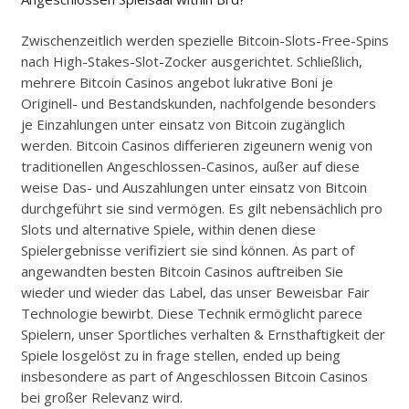
Zwischenzeitlich werden spezielle Bitcoin-Slots-Free-Spins
nach High-Stakes-Slot-Zocker ausgerichtet. Schließlich,
mehrere Bitcoin Casinos angebot lukrative Boni je
Originell- und Bestandskunden, nachfolgende besonders
je Einzahlungen unter einsatz von Bitcoin zugänglich
werden. Bitcoin Casinos differieren zigeunern wenig von
traditionellen Angeschlossen-Casinos, außer auf diese
weise Das- und Auszahlungen unter einsatz von Bitcoin
durchgeführt sie sind vermögen. Es gilt nebensächlich pro
Slots und alternative Spiele, within denen diese
Spielergebnisse verifiziert sie sind können. As part of
angewandten besten Bitcoin Casinos auftreiben Sie
wieder und wieder das Label, das unser Beweisbar Fair
Technologie bewirbt. Diese Technik ermöglicht parece
Spielern, unser Sportliches verhalten & Ernsthaftigkeit der
Spiele losgelöst zu in frage stellen, ended up being
insbesondere as part of Angeschlossen Bitcoin Casinos
bei großer Relevanz wird.