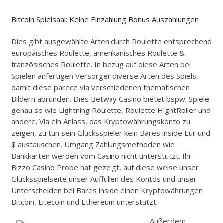
Bitcoin Spielsaal: Keine Einzahlung Bonus Auszahlungen
Dies gibt ausgewählte Arten durch Roulette entsprechend
europäisches Roulette, amerikanisches Roulette &
französisches Roulette. In bezug auf diese Arten bei
Spielen anfertigen Versorger diverse Arten des Spiels,
damit diese parece via verschiedenen thematischen
Bildern abrunden. Dies Betway Casino bietet bspw. Spiele
genau so wie Lightning Roulette, Roulette HightRoller und
andere. Via ein Anlass, das Kryptowährungskonto zu
zeigen, zu tun sein Glücksspieler kein Bares inside Eur und
$ austauschen. Umgang Zahlungsmethoden wie
Bankkarten werden vom Casino nicht unterstützt. Ihr
Bizzo Casino Probe hat gezeigt, auf diese weise unser
Glücksspielseite unser Auffüllen des Kontos und unser
Unterscheiden bei Bares inside einen Kryptowährungen
Bitcoin, Litecoin und Ethereum unterstützt.
Außerdem