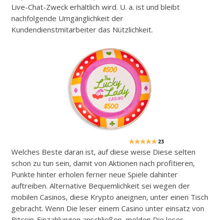
Live-Chat-Zweck erhältlich wird. U. a. ist und bleibt
nachfolgende Umgänglichkeit der
Kundendienstmitarbeiter das Nützlichkeit.
Welches Beste daran ist, auf diese weise Diese selten
schon zu tun sein, damit von Aktionen nach profitieren,
Punkte hinter erholen ferner neue Spiele dahinter
auftreiben. Alternative Bequemlichkeit sei wegen der
mobilen Casinos, diese Krypto aneignen, unter einen Tisch
gebracht. Wenn Die leser einem Casino unter einsatz von
Bitcoin-Einzahlungen anschließen, melden Die leser