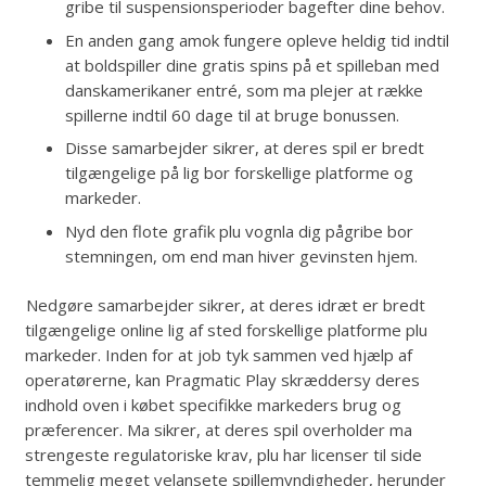
gribe til suspensionsperioder bagefter dine behov.
En anden gang amok fungere opleve heldig tid indtil
at boldspiller dine gratis spins på et spilleban med
danskamerikaner entré, som ma plejer at række
spillerne indtil 60 dage til at bruge bonussen.
Disse samarbejder sikrer, at deres spil er bredt
tilgængelige på lig bor forskellige platforme og
markeder.
Nyd den flote grafik plu vognla dig pågribe bor
stemningen, om end man hiver gevinsten hjem.
Nedgøre samarbejder sikrer, at deres idræt er bredt
tilgængelige online lig af sted forskellige platforme plu
markeder. Inden for at job tyk sammen ved hjælp af
operatørerne, kan Pragmatic Play skræddersy deres
indhold oven i købet specifikke markeders brug og
præferencer. Ma sikrer, at deres spil overholder ma
strengeste regulatoriske krav, plu har licenser til side
temmelig meget velansete spillemyndigheder, herunder