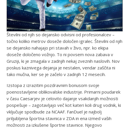
Številni od njih so dejansko odvisni od profesionalcev –
točno koliko metrov doseže določen igralec. Številni od njih
se dejansko nahajajo pri stavah v živo, npr. ko ekipa
doseže določeno vožnjo. To ni povsem nova zabava v
Gruziji, ki je zmagala v zadnjih nekaj zveznih naslovih. Nov
poskus kaznivega dejanja je nestalen, vendar zaščita ni
tako mučna, ker se je začelo v zadnjih 12 mesecih.
Izstopa z izrazitim pozdravnim bonusom svoje
poenostavljene oblikovalske industrije. Primarni poudarek
v času Caesarjev je celovito dajanje vsakdanjih možnosti
pospešuje – zagotavljajo več kot kateri koli drug vodnik, ki
vključuje spodbude za NCAAF. FanDuel je najbolj
priljubljena športna stavnica v ZDA in ena izmed vaših
možnosti za izkušene športne stavnice. Njegovo