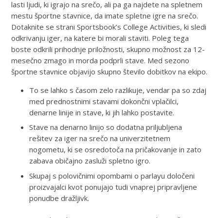
lasti ljudi, ki igrajo na srečo, ali pa ga najdete na spletnem
mestu športne stavnice, da imate spletne igre na srečo.
Dotaknite se strani Sportsbook’s College Activities, ki sledi
odkrivanju iger, na katere bi morali staviti. Poleg tega
boste odkrili prihodnje priložnosti, skupno možnost za 12-
mesečno zmago in morda podprli stave.
Med sezono
športne stavnice objavijo skupno število dobitkov na ekipo.
To se lahko s časom zelo razlikuje, vendar pa so zdaj
med prednostnimi stavami dokončni vplačilci,
denarne linije in stave, ki jih lahko postavite.
Stave na denarno linijo so dodatna priljubljena
rešitev za iger na srečo na univerzitetnem
nogometu, ki se osredotoča na pričakovanje in zato
zabava običajno zasluži spletno igro.
Skupaj s polovičnimi opombami o parlayu določeni
proizvajalci kvot ponujajo tudi vnaprej pripravljene
ponudbe dražljivk.