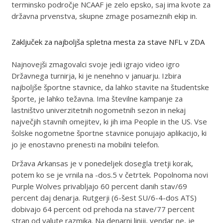
terminsko področje NCAAF je zelo epsko, saj ima kvote za
državna prvenstva, skupne zmage posameznih ekip in.
Zaključek za najboljša spletna mesta za stave NFL v ZDA
Najnovejši zmagovalci svoje jedi igrajo video igro
Državnega turnirja, ki je nenehno v januarju. Izbira
najboljše športne stavnice, da lahko stavite na študentske
športe, je lahko težavna. Ima številne kampanje za
lastništvo univerzitetnih nogometnih sezon in nekaj
največjih stavnih omejitev, ki jih ima People in the US. Vse
šolske nogometne športne stavnice ponujajo aplikacijo, ki
jo je enostavno prenesti na mobilni telefon.
Država Arkansas je v ponedeljek dosegla tretji korak,
potem ko se je vrnila na -dos.5 v četrtek. Popolnoma novi
Purple Wolves privabljajo 60 percent danih stav/69
percent daj denarja. Rutgerji (6-šest SU/6-4-dos ATS)
dobivajo 64 percent od prehoda na stave/77 percent
stran od valute razmika. Na denarni liniji, vendar ne, je