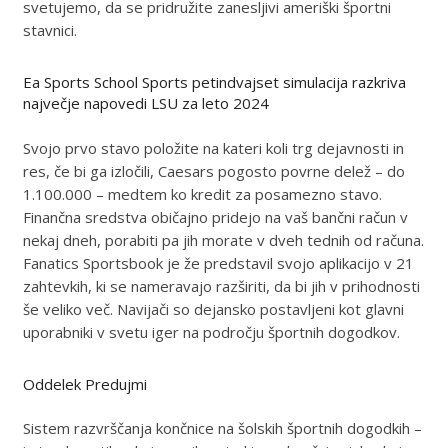
svetujemo, da se pridružite zanesljivi ameriški športni
stavnici.
Ea Sports School Sports petindvajset simulacija razkriva
največje napovedi LSU za leto 2024
Svojo prvo stavo položite na kateri koli trg dejavnosti in
res, če bi ga izločili, Caesars pogosto povrne delež – do
1.100.000 – medtem ko kredit za posamezno stavo.
Finančna sredstva običajno pridejo na vaš bančni račun v
nekaj dneh, porabiti pa jih morate v dveh tednih od računa.
Fanatics Sportsbook je že predstavil svojo aplikacijo v 21
zahtevkih, ki se nameravajo razširiti, da bi jih v prihodnosti
še veliko več. Navijači so dejansko postavljeni kot glavni
uporabniki v svetu iger na področju športnih dogodkov.
Oddelek Predujmi
Sistem razvrščanja končnice na šolskih športnih dogodkih –