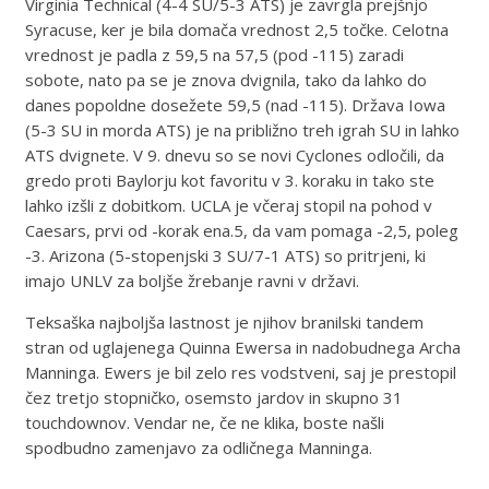
Virginia Technical (4-4 SU/5-3 ATS) je zavrgla prejšnjo
Syracuse, ker je bila domača vrednost 2,5 točke. Celotna
vrednost je padla z 59,5 na 57,5 ​​(pod -115) zaradi
sobote, nato pa se je znova dvignila, tako da lahko do
danes popoldne dosežete 59,5 (nad -115). Država Iowa
(5-3 SU in morda ATS) je na približno treh igrah SU in lahko
ATS dvignete. V 9. dnevu so se novi Cyclones odločili, da
gredo proti Baylorju kot favoritu v 3. koraku in tako ste
lahko izšli z dobitkom. UCLA je včeraj stopil na pohod v
Caesars, prvi od -korak ena.5, da vam pomaga -2,5, poleg
-3. Arizona (5-stopenjski 3 SU/7-1 ATS) so pritrjeni, ki
imajo UNLV za boljše žrebanje ravni v državi.
Teksaška najboljša lastnost je njihov branilski tandem
stran od uglajenega Quinna Ewersa in nadobudnega Archa
Manninga. Ewers je bil zelo res vodstveni, saj je prestopil
čez tretjo stopničko, osemsto jardov in skupno 31
touchdownov. Vendar ne, če ne klika, boste našli
spodbudno zamenjavo za odličnega Manninga.