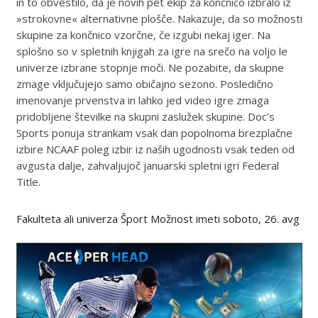
in to obvestilo, da je novih pet ekip za končnico izbralo iz
»strokovne« alternativne plošče. Nakazuje, da so možnosti
skupine za končnico vzorčne, če izgubi nekaj iger. Na
splošno so v spletnih knjigah za igre na srečo na voljo le
univerze izbrane stopnje moči. Ne pozabite, da skupne
zmage vključujejo samo običajno sezono. Posledično
imenovanje prvenstva in lahko jed video igre zmaga
pridobljene številke na skupni zaslužek skupine. Doc’s
Sports ponuja strankam vsak dan popolnoma brezplačne
izbire NCAAF poleg izbir iz naših ugodnosti vsak teden od
avgusta dalje, zahvaljujoč januarski spletni igri Federal
Title.
Fakulteta ali univerza Šport Možnost imeti soboto, 26. avg