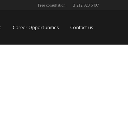
Free consultation:
212 920 5497
s
Career Opportunities
Contact us