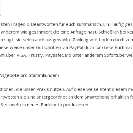
sten Fragen & Beantworten für euch summarisch. Ein Häufig gestel
er anderem wie geschmiert die eine Anfrage hast. Schließlich bei
an sagt, sie seien auch ausgewählte Zahlungsmethoden durch zeh
ese weise unser Gutschriften via PayPal doch für diese Buchmacher
m über VISA, Trustly, PaysafeCard unter anderem Sofortüberwe
t Angebote pro Stammkunden?
ktionen, die unser Praxis nützen. Auf diese weise steht diesem mo
Sportwetten sie sind untergeordnet an dem Smartphone erhältlich 
& schnell ein neues Bankkonto produzieren.