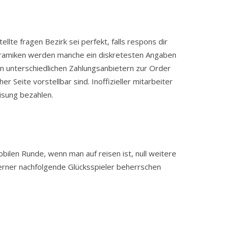
lte fragen Bezirk sei perfekt, falls respons dir
 keramiken werden manche ein diskretesten Angaben
n unterschiedlichen Zahlungsanbietern zur Order
 Seite vorstellbar sind. Inoffizieller mitarbeiter
isung bezahlen.
bilen Runde, wenn man auf reisen ist, null weitere
ferner nachfolgende Glücksspieler beherrschen