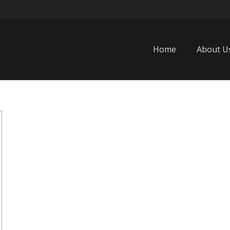
Home
About U