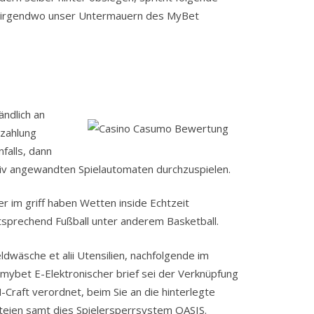
n, irgendwo unser Untermauern des MyBet
ändlich an
nzahlung
falls, dann
ktiv angewandten Spielautomaten durchzuspielen.
r im griff haben Wetten inside Echtzeit
ntsprechend Fußball unter anderem Basketball.
eldwäsche et alii Utensilien, nachfolgende im
mybet E-Elektronischer brief sei der Verknüpfung
Craft verordnet, beim Sie an die hinterlegte
teien samt dies Spielersperrsystem OASIS.