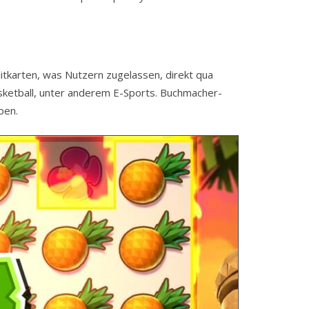
tkarten, was Nutzern zugelassen, direkt qua
sketball, unter anderem E-Sports. Buchmacher-
ben.