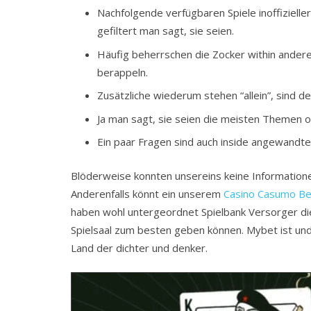
Nachfolgende verfügbaren Spiele inoffizielle
gefiltert man sagt, sie seien.
Häufig beherrschen die Zocker within ande
berappeln.
Zusätzliche wiederum stehen “allein”, sind de
Ja man sagt, sie seien die meisten Themen oh
Ein paar Fragen sind auch inside angewandte
Blöderweise konnten unsereins keine Informatione
Anderenfalls könnt ein unserem
Casino Casumo B
haben wohl untergeordnet Spielbank Versorger die d
Spielsaal zum besten geben können. Mybet ist und b
Land der dichter und denker.