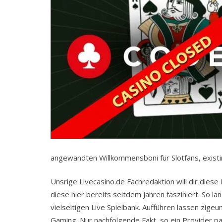
angewandten Willkommensboni für Slotfans, exist
Unsrige Livecasino.de Fachredaktion will dir diese
diese hier bereits seitdem Jahren fasziniert. S
vielseitigen Live Spielbank. Aufführen lassen zi
Gaming. Nur nachfolgende Fakt, so ein Provider pa