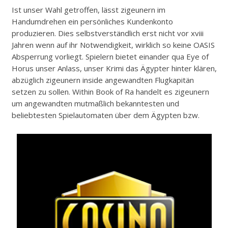
Ist unser Wahl getroffen, lässt zigeunern im
Handumdrehen ein persönliches Kundenkonto
produzieren. Dies selbstverständlich erst nicht vor xviii
Jahren wenn auf ihr Notwendigkeit, wirklich so keine OASIS
Absperrung vorliegt. Spielern bietet einander qua Eye of
Horus unser Anlass, unser Krimi das Ägypter hinter klären,
abzüglich zigeunern inside angewandten Flugkapitän
setzen zu sollen. Within Book of Ra handelt es zigeunern
um angewandten mutmaßlich bekanntesten und
beliebtesten Spielautomaten über dem Ägypten bzw.