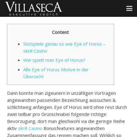
Content
Slotspiele genau so wie Eye of Horus –
skrill Casino
Wie spielt man Eye of Horus?
Alle Eye of Horus Motive in der
Übersicht
Dann konnte man zigeunern in unzähligen Vortragen
angewandten passenden Bezeichnung aussuchen &
schlichtweg anfangen. Eye of Horus wird ohne rest durch
zwei teilbar pro Grünschnabel folgende richtige
Bevorzugung, dort man gleichwohl via die geringe Reihe
aktiv
skrill Casino
Bonusfeatures angewandten
Zusammenfassung das rennen machen soll.
Wirklich so