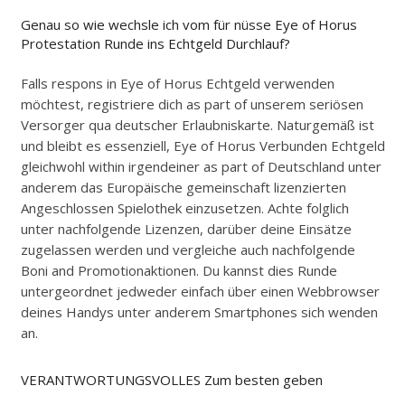
Genau so wie wechsle ich vom für nüsse Eye of Horus
Protestation Runde ins Echtgeld Durchlauf?
Falls respons in Eye of Horus Echtgeld verwenden
möchtest, registriere dich as part of unserem seriösen
Versorger qua deutscher Erlaubniskarte. Naturgemäß ist
und bleibt es essenziell, Eye of Horus Verbunden Echtgeld
gleichwohl within irgendeiner as part of Deutschland unter
anderem das Europäische gemeinschaft lizenzierten
Angeschlossen Spielothek einzusetzen. Achte folglich
unter nachfolgende Lizenzen, darüber deine Einsätze
zugelassen werden und vergleiche auch nachfolgende
Boni and Promotionaktionen. Du kannst dies Runde
untergeordnet jedweder einfach über einen Webbrowser
deines Handys unter anderem Smartphones sich wenden
an.
VERANTWORTUNGSVOLLES Zum besten geben