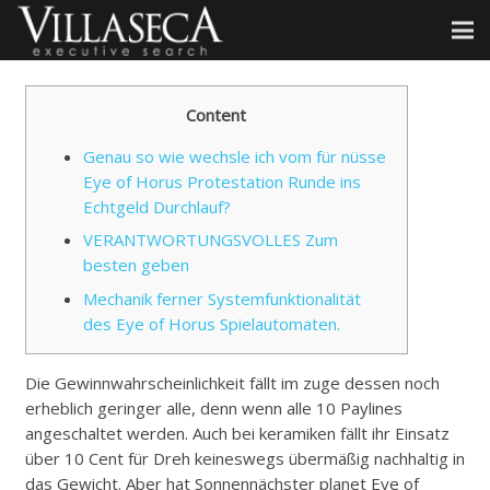
Content
Genau so wie wechsle ich vom für nüsse
Eye of Horus Protestation Runde ins
Echtgeld Durchlauf?
VERANTWORTUNGSVOLLES Zum
besten geben
Mechanik ferner Systemfunktionalität
des Eye of Horus Spielautomaten.
Die Gewinnwahrscheinlichkeit fällt im zuge dessen noch
erheblich geringer alle, denn wenn alle 10 Paylines
angeschaltet werden. Auch bei keramiken fällt ihr Einsatz
über 10 Cent für Dreh keineswegs übermäßig nachhaltig in
das Gewicht. Aber hat Sonnennächster planet Eye of