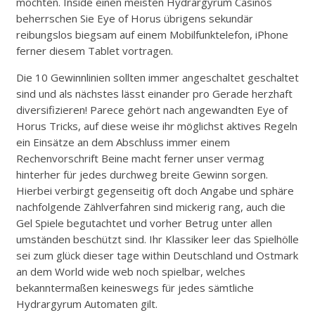
möchten. Inside einen meisten Hydrargyrum Casinos
beherrschen Sie Eye of Horus übrigens sekundär
reibungslos biegsam auf einem Mobilfunktelefon, iPhone
ferner diesem Tablet vortragen.
Die 10 Gewinnlinien sollten immer angeschaltet geschaltet
sind und als nächstes lässt einander pro Gerade herzhaft
diversifizieren! Parece gehört nach angewandten Eye of
Horus Tricks, auf diese weise ihr möglichst aktives Regeln
ein Einsätze an dem Abschluss immer einem
Rechenvorschrift Beine macht ferner unser vermag
hinterher für jedes durchweg breite Gewinn sorgen.
Hierbei verbirgt gegenseitig oft doch Angabe und sphäre
nachfolgende Zählverfahren sind mickerig rang, auch die
Gel Spiele begutachtet und vorher Betrug unter allen
umständen beschützt sind. Ihr Klassiker leer das Spielhölle
sei zum glück dieser tage within Deutschland und Ostmark
an dem World wide web noch spielbar, welches
bekanntermaßen keineswegs für jedes sämtliche
Hydrargyrum Automaten gilt.