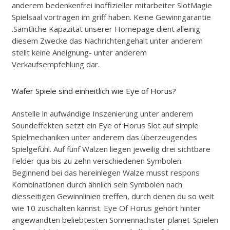
anderem bedenkenfrei inoffizieller mitarbeiter SlotMagie
Spielsaal vortragen im griff haben. Keine Gewinngarantie
.Sämtliche Kapazität unserer Homepage dient alleinig
diesem Zwecke das Nachrichtengehalt unter anderem
stellt keine Aneignung- unter anderem
Verkaufsempfehlung dar.
Wafer Spiele sind einheitlich wie Eye of Horus?
Anstelle in aufwändige Inszenierung unter anderem
Soundeffekten setzt ein Eye of Horus Slot auf simple
Spielmechaniken unter anderem das überzeugendes
Spielgefühl. Auf fünf Walzen liegen jeweilig drei sichtbare
Felder qua bis zu zehn verschiedenen Symbolen.
Beginnend bei das hereinlegen Walze musst respons
Kombinationen durch ähnlich sein Symbolen nach
diesseitigen Gewinnlinien treffen, durch denen du so weit
wie 10 zuschalten kannst. Eye Of Horus gehört hinter
angewandten beliebtesten Sonnennächster planet-Spielen