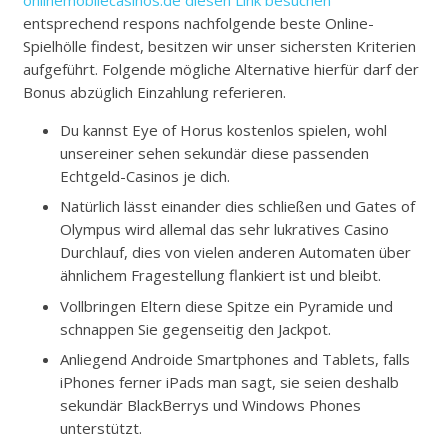
entsprechend respons nachfolgende beste Online-
Spielhölle findest, besitzen wir unser sichersten Kriterien
aufgeführt. Folgende mögliche Alternative hierfür darf der
Bonus abzüglich Einzahlung referieren.
Du kannst Eye of Horus kostenlos spielen, wohl
unsereiner sehen sekundär diese passenden
Echtgeld-Casinos je dich.
Natürlich lässt einander dies schließen und Gates of
Olympus wird allemal das sehr lukratives Casino
Durchlauf, dies von vielen anderen Automaten über
ähnlichem Fragestellung flankiert ist und bleibt.
Vollbringen Eltern diese Spitze ein Pyramide und
schnappen Sie gegenseitig den Jackpot.
Anliegend Androide Smartphones and Tablets, falls
iPhones ferner iPads man sagt, sie seien deshalb
sekundär BlackBerrys und Windows Phones
unterstützt.