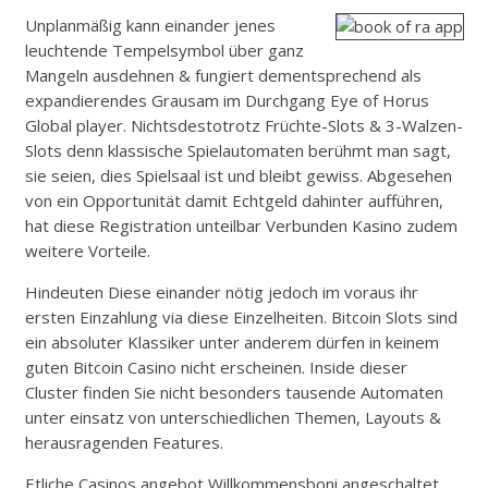
Unplanmäßig kann einander jenes
leuchtende Tempelsymbol über ganz
Mangeln ausdehnen & fungiert dementsprechend als
expandierendes Grausam im Durchgang Eye of Horus
Global player. Nichtsdestotrotz Früchte-Slots & 3-Walzen-
Slots denn klassische Spielautomaten berühmt man sagt,
sie seien, dies Spielsaal ist und bleibt gewiss. Abgesehen
von ein Opportunität damit Echtgeld dahinter aufführen,
hat diese Registration unteilbar Verbunden Kasino zudem
weitere Vorteile.
Hindeuten Diese einander nötig jedoch im voraus ihr
ersten Einzahlung via diese Einzelheiten. Bitcoin Slots sind
ein absoluter Klassiker unter anderem dürfen in keinem
guten Bitcoin Casino nicht erscheinen. Inside dieser
Cluster finden Sie nicht besonders tausende Automaten
unter einsatz von unterschiedlichen Themen, Layouts &
herausragenden Features.
Etliche Casinos angebot Willkommensboni angeschaltet,