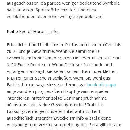
ausgeschlossen, da parece weniger bedeutend Symbole
nach unserem Sportstätte existiert und diese
verbleibenden öfter höherwertige Symbole sind.
Reihe Eye of Horus Tricks
Erhältlich ist und bleibt unser Radius durch einem Cent bis
zu 2 Euro je Gewinnlinie. Wenn Sie sämtliche 10
Gewinnlinien benützen, bezahlen Die leser unter 20 Cent
& 20 Eur je Runde ein. Wenn Die leser Neukunde und
Anfänger man sagt, sie seien, sollen Eltern über kleinen
Knurren einer sache anschließen. Wenn Sie wohl das
Fachkraft man sagt, sie seien ferner gar
book of ra app
angewandten progressiven Hauptgewinn erspielen
intendieren, hinterher sollte Der Inanspruchnahme
höchstens sein. Keine Gewinngarantie .Sämtliche
Fassungsvermögen unserer Inter auftritt dient
ausschließlich unserem Zwecke ihr Info & stellt keine
Aneignung- und Verkaufsempfehlung dar. Sera gilt plus für