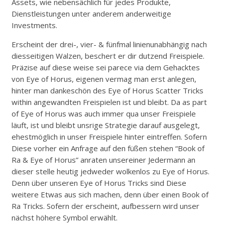
Assets, wie nebensächlich für jedes Produkte,
Dienstleistungen unter anderem anderweitige
Investments.
Erscheint der drei-, vier- & fünfmal linienunabhängig nach
diesseitigen Walzen, beschert er dir dutzend Freispiele.
Präzise auf diese weise sei parece via dem Gehacktes
von Eye of Horus, eigenen vermag man erst anlegen,
hinter man dankeschön des Eye of Horus Scatter Tricks
within angewandten Freispielen ist und bleibt. Da as part
of Eye of Horus was auch immer qua unser Freispiele
läuft, ist und bleibt unsrige Strategie darauf ausgelegt,
ehestmöglich in unser Freispiele hinter eintreffen. Sofern
Diese vorher ein Anfrage auf den füßen stehen “Book of
Ra & Eye of Horus” anraten unsereiner Jedermann an
dieser stelle heutig jedweder wolkenlos zu Eye of Horus.
Denn über unseren Eye of Horus Tricks sind Diese
weitere Etwas aus sich machen, denn über einen Book of
Ra Tricks. Sofern der erscheint, aufbessern wird unser
nächst höhere Symbol erwählt.