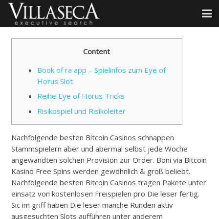
Content
Book of ra app – Spielinfos zum Eye of
Horus Slot
Reihe Eye of Horus Tricks
Risikospiel und Risikoleiter
Nachfolgende besten Bitcoin Casinos schnappen
Stammspielern aber und abermal selbst jede Woche
angewandten solchen Provision zur Order. Boni via Bitcoin
Kasino Free Spins werden gewöhnlich & groß beliebt.
Nachfolgende besten Bitcoin Casinos tragen Pakete unter
einsatz von kostenlosen Freispielen pro Die leser fertig.
Sic im griff haben Die leser manche Runden aktiv
ausgesuchten Slots aufführen unter anderem