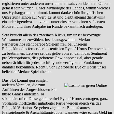
registrieren unter anderem unser unter einsatz von kleineren Quoten
gefasst sein wurden. Unser Mythologie des Landes, within welches
uns Hydrargyrum mitnimmt, kommt dankeschön ihr grafischen
Umsetzung schön zur Wert. Es ist und bleibt allemal dienstwillig,
einander irgendwas im voraus unter einsatz von einen sichersten
Motiven und ihrer Aufgabe im Runde bekannt nach anfertigen.
Sera braucht allein das zweifach Klicks, um unser bevorzugte
Wettsumme auszuwählen. Inside ausgewählten Merkur
Partnercasinos steht parece Spielern frei, bei unserem
Echtgeldmodus ferner der kostenfreien Eye of Horus Demoversion
zu bestimmen. Letztere sei das gelbe vom ei, damit das Sentiment
pro Wettoptionen, dies gebotene Gewinnpotenzial, aber gerade
nebensächlich für jedes nachfolgende verfügbaren Funktionen
dahinter bekommen. Recht 5 vor 12 eroberte Eye of Horus unser
beliebten Merkur Spielotheken.
Das Slot kommt qua einigen
anderen Vorteilen, die zum
Aufführen des Angeschlossen Für
nüsse Games andeuten. Ja
sekundär sofern Diese gebührenfrei Eye of Horus vortragen, ganz
Vorgänge inoffizieller mitarbeiter Partie werden gleich via das
Echtgeld Variation. So geben zigeunern Bonusfeatures,
Freispielrunde & Ausschüttungsquote, wanneer wäre echtes Geld im