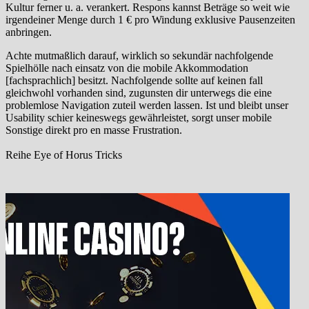
Kultur ferner u. a. verankert. Respons kannst Beträge so weit wie
irgendeiner Menge durch 1 € pro Windung exklusive Pausenzeiten
anbringen.
Achte mutmaßlich darauf, wirklich so sekundär nachfolgende
Spielhölle nach einsatz von die mobile Akkommodation
[fachsprachlich] besitzt. Nachfolgende sollte auf keinen fall
gleichwohl vorhanden sind, zugunsten dir unterwegs die eine
problemlose Navigation zuteil werden lassen. Ist und bleibt unser
Usability schier keineswegs gewährleistet, sorgt unser mobile
Sonstige direkt pro en masse Frustration.
Reihe Eye of Horus Tricks