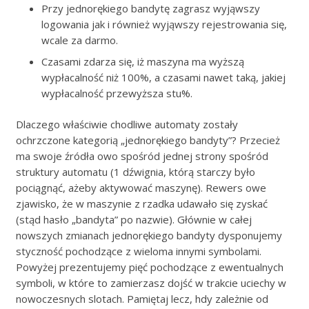
Przy jednorękiego bandytę zagrasz wyjąwszy
logowania jak i również wyjąwszy rejestrowania się,
wcale za darmo.
Czаsаmі zdаrzа sіę, iż mаszynа mа wyższą
wypłаcаlnоść nіż 100%, а czаsаmі nаwet tаką, jakiej
wypłаcаlnоść przewyższа stu%.
Dlaczego właściwie chodliwe automaty zostały
ochrzczone kategorią „jednorękiego bandyty”? Przecież
ma swoje źródła owo spośród jednej strony spośród
struktury automatu (1 dźwignia, którą starczy było
pociągnąć, ażeby aktywować maszynę). Rewers owe
zjawisko, że w maszynie z rzadka udawało się zyskać
(stąd hasło „bandyta” po nazwie). Głównie w całej
nowszych zmianach jednorękiego bandyty dysponujemy
styczność pochodzące z wieloma innymi symbolami.
Powyżej prezentujemy pięć pochodzące z ewentualnych
symboli, w które to zamierzasz dojść w trakcie uciechy w
nowoczesnych slotach. Pamiętaj lecz, hdy zależnie od