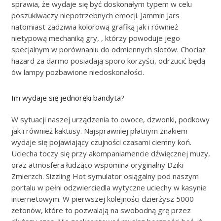
sprawia, że wydaje się być doskonałym typem w celu
poszukiwaczy niepotrzebnych emocji. Jammin Jars
natomiast zadziwia kolorową grafiką jak i również
nietypową mechaniką gry, , którzy powoduje jego
specjalnym w porównaniu do odmiennych slotów. Chociaż
hazard za darmo posiadają sporo korzyści, odrzucić będą
ów lampy pozbawione niedoskonałości.
Im wydaje się jednoręki bandyta?
W sytuacji naszej urządzenia to owoce, dzwonki, podkowy
jak i również kaktusy. Najsprawniej płatnym znakiem
wydaje się pojawiający czujności czasami ciemny koń.
Uciecha toczy się przy akompaniamencie dźwięcznej muzy,
oraz atmosfera łudząco wspomina oryginalny Dziki
Zmierzch. Sizzling Hot symulator osiągalny pod naszym
portalu w pełni odzwierciedla wytyczne uciechy w kasynie
internetowym. W pierwszej kolejności dzierżysz 5000
żetonów, które to pozwalają na swobodną grę przez