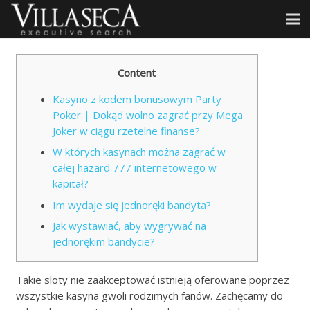
Content
Kasyno z kodem bonusowym Party
Poker | Dokąd wolno zagrać przy Mega
Joker w ciągu rzetelne finanse?
W których kasynach można zagrać w
całej hazard 777 internetowego w
kapitał?
Im wydaje się jednoręki bandyta?
Jak wystawiać, aby wygrywać na
jednorękim bandycie?
Takie sloty nie zaakceptować istnieją oferowane poprzez
wszystkie kasyna gwoli rodzimych fanów. Zachęcamy do