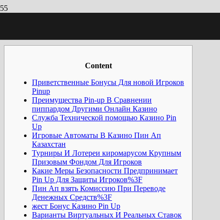
Казино Pin Up Пин Ап Регистрируйся И Играй в
Официальном Сайте
Content
Приветственные Бонусы Для новой Игроков
Pinup
Преимущества Pin-up В Сравнении
пиппардом Другими Онлайн Казино
Служба Технической помощью Казино Pin
Up
Игровые Автоматы​ В Казино Пин​ Ап
Казахстан
Турниры И Лотереи киромарусом Крупным
Призовым Фондом Для Игроков
Какие Меры Безопасности Предпринимает
Pin Up Для Защиты Игроков%3F
Пин Ап взять Комиссию При Переводе
Денежных Средств%3F
жест Бонус Казино Pin Up
Варианты Виртуальных И Реальных Ставок