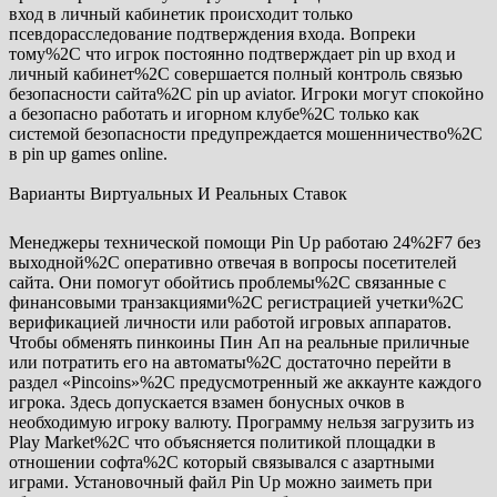
вход​ в личный кабинетик происходит только
псевдорасследование подтверждения входа. Вопреки
тому%2C что игрок постоянно подтверждает pin​ up вход​ и
личный кабинет%2C совершается полный контроль связью
безопасности сайта%2C pin​ up aviator. Игроки могут спокойно​
а безопасно работать​ и игорном клубе%2C только как
системой безопасности предупреждается мошенничество%2C ​
в pin​ up games online.
Варианты Виртуальных И Реальных Ставок
Менеджеры технической помощи Pin Up работаю 24%2F7 без
выходной%2C оперативно отвечая в вопросы посетителей
сайта. Они помогут обойтись проблемы%2C связанные с
финансовыми транзакциями%2C регистрацией учетки%2C
верификацией личности или работой игровых аппаратов.
Чтобы обменять пинкоины Пин Ап на реальные приличные
или потратить его на автоматы%2C достаточно перейти в
раздел «Pincoins»%2C предусмотренный же аккаунте каждого
игрока. Здесь допускается взамен бонусных очков в
необходимую игроку валюту. Программу нельзя загрузить из
Play Market%2C что объясняется политикой площадки в
отношении софта%2C который связывался с азартными
играми. Установочный файл Pin Up можно заиметь при