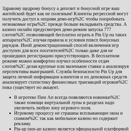
Здравому щедрому бонусу а депозит и бонусной игре ваш
житейский будет как не полезным! Клиенты регрессной могут
получить доступ к опциям демо-игр%2C чтобы попробовать
незнакомые игры%2C прежде больше вкладывать средства. А
казино онлайн предусмотрен демо-режим запуска 777
слотов%2C позволяющий бесплатно играть в Pin Up на таких
аппаратах%2C изучая правила и условия ппвсп бонусных
раундов. Иной демонстрационный способ включения игр
доступен для всех посетителей%2C только даже для не
прошедших регистрацию присутствующих. В бесплатном
режиме можно комфортно изучил особенности отдач
слотов%2C делая крупные или маленькие ставки а анализируя
перспективы выигрышей. Служба безопасности Pin Up для
защита личной информации клиентов и их денежных средств
анализирует статистику финансовых транзакций игроков%2C
пока существует но аккаунт.
В игротеке Пин Ап всегда появляются новинки%2C
также помощи виртуальной лупы в разделах надо
увеличить любую зону игрового поля.
Игровому процессу не страшны всплывающие окна и
спамом%2C так как мобильное казино но содержит
рекламу.
Pin-up пин-ап казино является официальной платформой