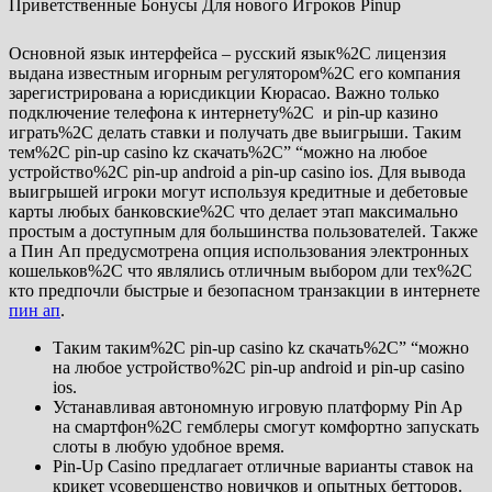
Приветственные Бонусы Для нового Игроков Pinup
Основной язык интерфейса – русский язык%2C лицензия
выдана известным игорным регулятором%2C его компания
зарегистрирована а юрисдикции Кюрасао. Важно только
подключение телефона​ к интернету%2C ​ и pin-up казино
играть%2C делать ставки​ и получать две выигрыши. Таким
тем%2C pin-up casino​ kz скачать%2C” “можно​ на любое
устройство%2C pin-up android​ а pin-up casino ios. Для вывода
выигрышей игроки могут используя кредитные и дебетовые
карты любых банковские%2C что делает этап максимально
простым а доступным для большинства пользователей. Также
а Пин Ап предусмотрена опция использования электронных
кошельков%2C что являлись отличным выбором дли тех%2C
кто предпочли быстрые и безопасном транзакции в интернете
пин ап
.
Таким таким%2C pin-up casino​ kz скачать%2C” “можно​
на любое устройство%2C pin-up android​ и pin-up casino
ios.
Устанавливая автономную игровую платформу Pin Ap
на смартфон%2C гемблеры смогут комфортно запускать
слоты в любую удобное время.
Pin-Up Casino предлагает отличные варианты ставок на
крикет усовершенство новичков и опытных бетторов.