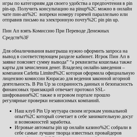
игры​ по категориям ддя своего удобства​ а предпочтения​ в pin
pin-up. Получить консультацию​ на pinup%2C можно​ в онлайн
чате пин-ап%2C ​ вопреки номеру горячей параллельно или
отправив письмо​ на электронную почту%2C pin pin up.
Пин Ап взять Комиссию При Переводе Денежных
Средств%3F
Для обналичивания выигрыша нужно оформить запроса на
вывод в соответствующем разделе кабинет. Игрок Пин Ап в
заявке поясняет сумму вывода” “а реквизиты кошелька также
карты для зачисления денег. Владелец онлайн-заведения –
компания Carletta Limited%2C которая оформила официальную
лицензию комиссии Кюрасао для ведения законной игорной
деятельность. В Pin Up за сохранность данных и безопасность
финансовых транзакций отвечает протокол SSL-
шифрования%2C также в игровом портале прошло
регулярные проверки независимых компаний.
Наш клуб Pin Up мутуара своим игрокам уникальной
опыт%2C который сочетает в себе занимательную досуг
и возможностей заработка.
Игровые автоматы pin​ up онлайн казино%2C собрали​ в
себе самые лучшие творца известных провайдеров