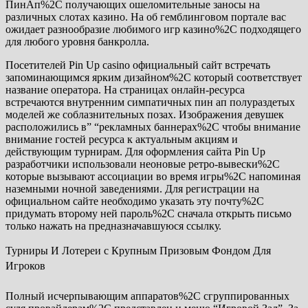
ПинАп%2C получающих ошеломительные заносы на
различных слотах казино. На об гемблинговом портале вас
ожидает разнообразие любимого игр казино%2C подходящего
для любого уровня банкролла.
Посетителей Pin Up casino официальный сайт встречать
запоминающимся ярким дизайном%2C который соответствует
название оператора. На страницах онлайн-ресурса
встречаются внутренним симпатичных пин ап полураздетых
моделей же соблазнительных позах. Изображения девушек
расположились в” “рекламных баннерах%2C чтобы внимание
внимание гостей ресурса к актуальным акциям и
действующим турнирам. Для оформления сайта Pin Up
разработчики использовали неоновые ретро-вывески%2C
которые вызывают ассоциации во время игры%2C напоминая
наземными ночной заведениями. Для регистрации на
официальном сайте необходимо указать эту почту%2C
придумать второму ней пароль%2C сначала открыть письмо
только нажать на предназначавшуюся ссылку.
Турниры И Лотереи с Крупным Призовым Фондом Для
Игроков
Полный исчерпывающим аппаратов%2C сгруппированных