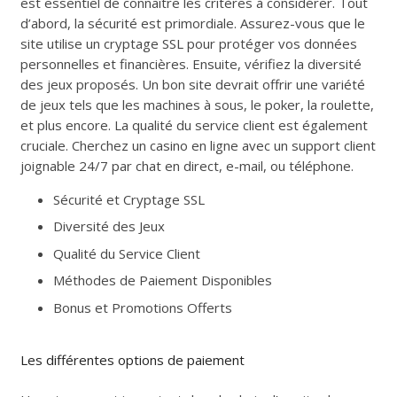
est essentiel de connaître les critères à considérer. Tout
d’abord, la sécurité est primordiale. Assurez-vous que le
site utilise un cryptage SSL pour protéger vos données
personnelles et financières. Ensuite, vérifiez la diversité
des jeux proposés. Un bon site devrait offrir une variété
de jeux tels que les machines à sous, le poker, la roulette,
et plus encore. La qualité du service client est également
cruciale. Cherchez un casino en ligne avec un support client
joignable 24/7 par chat en direct, e-mail, ou téléphone.
Sécurité et Cryptage SSL
Diversité des Jeux
Qualité du Service Client
Méthodes de Paiement Disponibles
Bonus et Promotions Offerts
Les différentes options de paiement