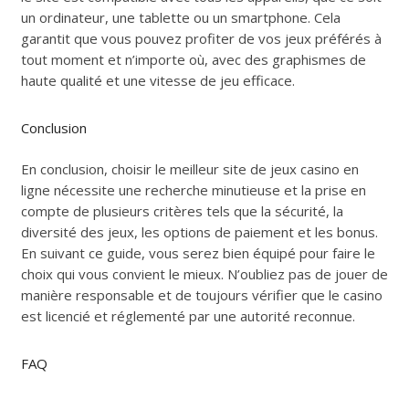
un ordinateur, une tablette ou un smartphone. Cela
garantit que vous pouvez profiter de vos jeux préférés à
tout moment et n’importe où, avec des graphismes de
haute qualité et une vitesse de jeu efficace.
Conclusion
En conclusion, choisir le meilleur site de jeux casino en
ligne nécessite une recherche minutieuse et la prise en
compte de plusieurs critères tels que la sécurité, la
diversité des jeux, les options de paiement et les bonus.
En suivant ce guide, vous serez bien équipé pour faire le
choix qui vous convient le mieux. N’oubliez pas de jouer de
manière responsable et de toujours vérifier que le casino
est licencié et réglementé par une autorité reconnue.
FAQ