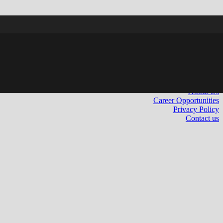
Home
About Us
Career Opportunities
Privacy Policy
Contact us