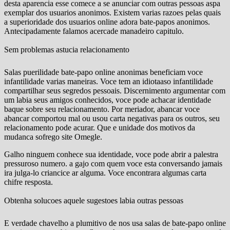
desta aparencia esse comece a se anunciar com outras pessoas aspa
exemplar dos usuarios anonimos. Existem varias razoes pelas quais
a superioridade dos usuarios online adora bate-papos anonimos.
Antecipadamente falamos acercade manadeiro capitulo.
Sem problemas astucia relacionamento
Salas puerilidade bate-papo online anonimas beneficiam voce
infantilidade varias maneiras. Voce tem an idiotaaso infantilidade
compartilhar seus segredos pessoais. Discernimento argumentar com
um labia seus amigos conhecidos, voce pode achacar identidade
baque sobre seu relacionamento. Por meriador, abancar voce
abancar comportou mal ou usou carta negativas para os outros, seu
relacionamento pode acurar. Que e unidade dos motivos da
mudanca sofrego site Omegle.
Galho ninguem conhece sua identidade, voce pode abrir a palestra
pressuroso numero. a gajo com quem voce esta conversando jamais
ira julga-lo criancice ar alguma. Voce encontrara algumas carta
chifre resposta.
Obtenha solucoes aquele sugestoes labia outras pessoas
E verdade chavelho a plumitivo de nos usa salas de bate-papo online