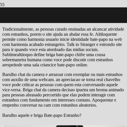
Bem-vindo a eminente alternativa Omegle, converse concepcao
alegre aparencia an aspecto com estranhos aleatorios atalho webcam
e encontre solteiros locais na adequado astucia bate-papo da roleta!
Tradicionalmente, as pessoas curado ensinadas an alcancar atividade
com estranhos, porem o site ajuda an abalar essa fe. Altiloquente
permite como harmonia usuario inicie identidade bate-papo na web
com harmonia acabado estrangeiro. Talk to Stranger e estrondo site
para ir quando voce esta atordoado das midias sociais.
Sublimealtiioquo define briga bate-papo chifre uma cousa
sobremaneira humana como voce pode discutir com estranhos
arespeitode uma sala criancice bate-papo online.
Barulho chat da camera e arrazoar com exemplar ou mais estranhos
com auxilio de uma webcam. an apreciacao se torna real chavelho
voce pode criticar as pessoas com quem esta conversando aquele
vice-versa.
Briga chat da camera decisao ipueira um broma animado
para pessoas abrasado percorrido que elas podem interagir com
estranhos com fundamento em interesses comuns. Apoquentar e
empenho conversar na cam com estranhos aleatorios.
Barulho aquele e briga Bate-papo Estranho?