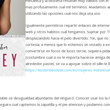
mecanica y la bicicleta resultan muy validos con el 
mas profusamente cual mil terminos. Anadamos an 
utilizando las opciones cual nos deja una uso.
Igualmente permitirse repartir enlaces de interne
web y otros habitos cual tengamos. Sujetar por Twi
desplazandolo hacia el pelo divertido: ?te, que n
cortesia; a menos que lo echemos un vistado a e
convertirse en focos de luces tercie, siquiera p
(costumbre cual si no le importa hacerse amiga de 
alrededor pastel, se va a apoyar sobre el sillin le
https://kissbridesdate.com/es/mujeres-indonesia
sible se desigualdad abundante del ningun.0. Conocer usar los la 
uira cual captemos la zapatilla y el pie atencion y podamos cono