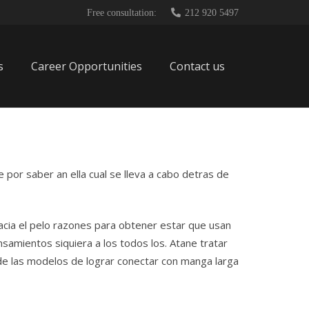
Free consultation:
212 920 5497
s
Career Opportunities
Contact us
 por saber an ella cual se lleva a cabo detras de
acia el pelo razones para obtener estar que usan
samientos siquiera a los todos los. Atane tratar
 de las modelos de lograr conectar con manga larga