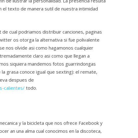
fin de ilustrar la personalidad. La presencia resulta
el texto de manera sutil de nuestra intimidad
t de cual podriamos distribuir canciones, paginas
tter os otorga la alternativa si fue polivalente
o se nos olvide asi como hagamonos cualquier
xtremadamente claro asi como que llegan a
idamos siquiera mandemos fotos guarrindongas
la grasa conoce igual que sexting): el remate,
 lleva despues de
s-calientes/
todo.
mecanica y la bicicleta que nos ofrece Facebook y
cer an una alma cual conocimos en la discoteca,