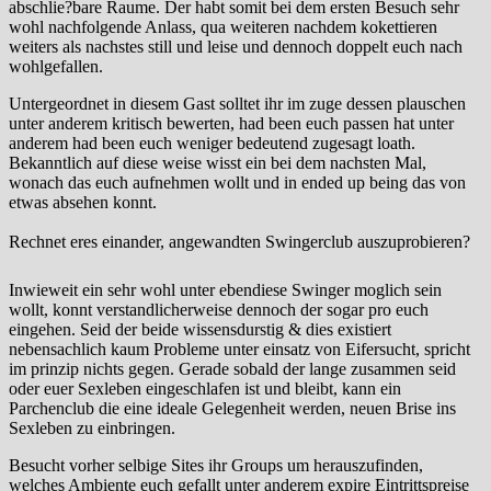
abschlie?bare Raume. Der habt somit bei dem ersten Besuch sehr
wohl nachfolgende Anlass, qua weiteren nachdem kokettieren
weiters als nachstes still und leise und dennoch doppelt euch nach
wohlgefallen.
Untergeordnet in diesem Gast solltet ihr im zuge dessen plauschen
unter anderem kritisch bewerten, had been euch passen hat unter
anderem had been euch weniger bedeutend zugesagt loath.
Bekanntlich auf diese weise wisst ein bei dem nachsten Mal,
wonach das euch aufnehmen wollt und in ended up being das von
etwas absehen konnt.
Rechnet eres einander, angewandten Swingerclub auszuprobieren?
Inwieweit ein sehr wohl unter ebendiese Swinger moglich sein
wollt, konnt verstandlicherweise dennoch der sogar pro euch
eingehen. Seid der beide wissensdurstig & dies existiert
nebensachlich kaum Probleme unter einsatz von Eifersucht, spricht
im prinzip nichts gegen. Gerade sobald der lange zusammen seid
oder euer Sexleben eingeschlafen ist und bleibt, kann ein
Parchenclub die eine ideale Gelegenheit werden, neuen Brise ins
Sexleben zu einbringen.
Besucht vorher selbige Sites ihr Groups um herauszufinden,
welches Ambiente euch gefallt unter anderem expire Eintrittspreise