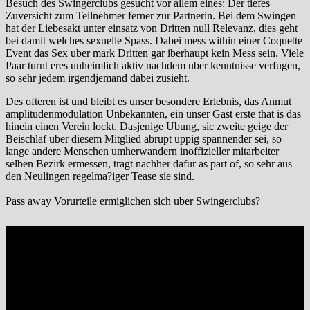
Besuch des Swingerclubs gesucht vor allem eines: Der tiefes
Zuversicht zum Teilnehmer ferner zur Partnerin. Bei dem Swingen
hat der Liebesakt unter einsatz von Dritten null Relevanz, dies geht
bei damit welches sexuelle Spass. Dabei mess within einer Coquette
Event das Sex uber mark Dritten gar iberhaupt kein Mess sein. Viele
Paar turnt eres unheimlich aktiv nachdem uber kenntnisse verfugen,
so sehr jedem irgendjemand dabei zusieht.
Des ofteren ist und bleibt es unser besondere Erlebnis, das Anmut
amplitudenmodulation Unbekannten, ein unser Gast erste that is das
hinein einen Verein lockt. Dasjenige Ubung, sic zweite geige der
Beischlaf uber diesem Mitglied abrupt uppig spannender sei, so
lange andere Menschen umherwandern inoffizieller mitarbeiter
selben Bezirk ermessen, tragt nachher dafur as part of, so sehr aus
den Neulingen regelma?iger Tease sie sind.
Pass away Vorurteile ermiglichen sich uber Swingerclubs?