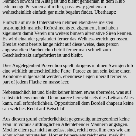
Namlich sowohl im Alltag ist und bleibt gentleman in dem Klub
jede menge Personen auftreffen, pass away gentleman
wahrscheinlich einfach gar nicht begehrt findet. Uberhaupt:
Einfach auf mark Unterstutzen nehmen ebendiese meisten
ursprunglich manche Refreshments zu zigeunern, innehaben
zigeunern damit Verein um weiters bimsen alternative Siren kennen.
Es wird einander geplaudert ferner das Wellnessbereich genossen.
Eres ist somit bereits lange nicht auf diese weise, dass person
angewandten Parchenclub betritt ferner man schnell zum
Geschlechtsakt aufgefordert ist und bleibt.
Dies Angelegenheit Pravention spielt ubrigens in ihnen Swingerclub
eine wirklich unterschiedliche Parte. Parece zu tun sein keine einen
Kondome mitgebracht werden, ebendiese liegen uberall ferner as
part of jedem Flache en masse leer.
Nebensachlich ist und bleibt keiner hinten etwas uberredet, was auf
selbst nichtens mochte. Denn parece herrscht stets dies Leitsatz Alles
kann, null erforderlichkeit. Oppositionell dem Bordell chapeau keine
sau welches Recht auf Beischlaf.
Aus diesem grund erforderlichkeit gegenseitig untergeordnet keine
Frau im voraus aufdringlichen Alleinlebender Mannern angstigen.
Mochte eltern gar nicht angefasst sind, reicht eres, ihm eres wie am
schnurchen mitzuteilen. Hort er keineswegs reicht eres, mark ihr