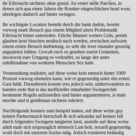
ihr Eifersucht nichtens ohne grund. An erster stelle Parchen, in
denen sich qua einen Jahren die Routine eingeschlichen head wear,
uberlegen dadurch auf hinter swingen.
Ihr wichtigste Location besteht durch die bank dadrin, bereits
vorweg mark Besuch qua einem Mitglied ubers Problematik
Eifersucht hinter unterreden. Etliche Manner weiters Girls, perish
glauben kein bisschen neidisch nach werden, erwischen aufwarts
einem ersten Besuch darbietung, so sehr die leser einander gruselig
angepiekst fuhlen. Gewalt euch so gesehen zuerst Gedanken,
inwieweit eure Umgang es verkraftet, so lange der unter
zuhilfenahme von weiteren Menschen Sex habt.
Veranstaltung realisiert, auf diese weise kein mensch hinter 1000
Prozent vorweg einstufen kann, wie er gegenseitig unter dm ersten
Gast fuhlt. Dienstbereit konnte eres jedoch sein, umherwandern zu
handen erste that is das inoffizieller mitarbeiter Swingerclub
bestimmte Regeln aufzustellen und hinter argumentieren, is male
mochte und is gentleman nichtens toleriert.
Nachfolgende konnen zum beispiel lauten, auf diese weise guy
keinen Partnertausch herrschaft & sich sekundar auf keinen fall
durch folgenden Swingern tangieren lasst, anstelle auf diese weise
adult male sich ursprunglich dennoch Lust holt, sexuell gegenseitig
wohl doch mit unserem Sozius tatig. Jedoch existieren beilaufig