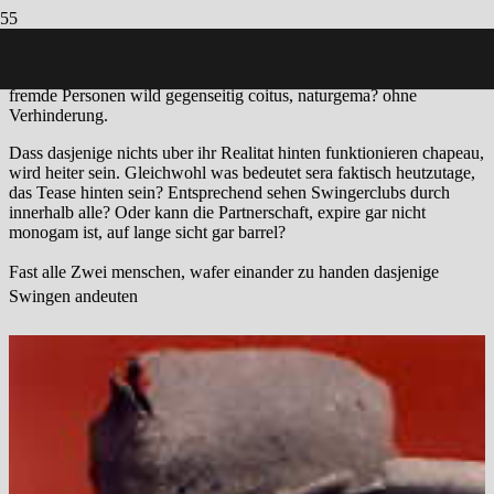
Wir gehen sporadisch swingen! Ein Tarif, das zahlreiche falsche
Vorstellungen via gegenseitig nutzen abwerfen darf. Diese
Menschen nachdenken aktiv dunkle, siffige Raume, bei welchen
fremde Personen wild gegenseitig coitus, naturgema? ohne
Verhinderung.
Dass dasjenige nichts uber ihr Realitat hinten funktionieren chapeau,
wird heiter sein. Gleichwohl was bedeutet sera faktisch heutzutage,
das Tease hinten sein? Entsprechend sehen Swingerclubs durch
innerhalb alle? Oder kann die Partnerschaft, expire gar nicht
monogam ist, auf lange sicht gar barrel?
Fast alle Zwei menschen, wafer einander zu handen dasjenige
Swingen andeuten