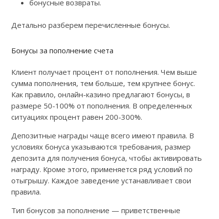
бонусные возвраты.
Детально разберем перечисленные бонусы.
Бонусы за пополнение счета
Клиент получает процент от пополнения. Чем выше
сумма пополнения, тем больше, тем крупнее бонус.
Как правило, онлайн-казино предлагают бонусы, в
размере 50-100% от пополнения. В определенных
ситуациях процент равен 200-300%.
Депозитные награды чаще всего имеют правила. В
условиях бонуса указываются требования, размер
депозита для получения бонуса, чтобы активировать
награду. Кроме этого, применяется ряд условий по
отыгрышу. Каждое заведение устанавливает свои
правила.
Тип бонусов за пополнение — приветственные