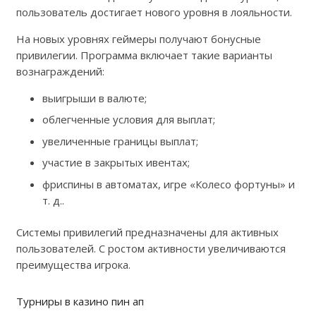
пользователь достигает нового уровня в лояльности.
На новых уровнях геймеры получают бонусные
привилегии. Программа включает такие варианты
вознаграждений:
выигрыши в валюте;
облегченные условия для выплат;
увеличенные границы выплат;
участие в закрытых ивентах;
фриспины в автоматах, игре «Колесо фортуны» и
т. д..
Системы привилегий предназначены для активных
пользователей. С ростом активности увеличиваются
преимущества игрока.
Турниры в казино пин ап