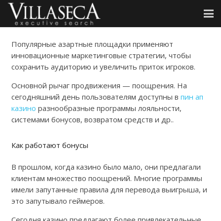
Популярные азартные площадки применяют
инновационные маркетинговые стратегии, чтобы
сохранить аудиторию и увеличить приток игроков.
Основной рычаг продвижения — поощрения. На
сегодняшний день пользователям доступны в
пин ап
казино
разнообразные программы лояльности,
системами бонусов, возвратом средств и др..
Как работают бонусы
В прошлом, когда казино было мало, они предлагали
клиентам множество поощрений. Многие программы
имели запутанные правила для перевода выигрыша, и
это запутывало геймеров.
Сегодня казино предлагают более привлекательные