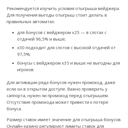
Рекомендуется изучить условия отыгрыша вейджера.
Для получения выгоды отыгрыш стоит делать в
правильных автоматах:
для бонусов с вейджером х25 — в слотах с
отдачей 96,5% и выше;
х30 подходит для слотов с высокой отдачей от
97,5%;
бонусы с вейджером х35 и выше не выгодны для
игроков.
Для активации ряда бонусов нужен промокод, даже
если он в открытом доступе. Важно проверить у
саппорта, нужен ли промокод перед отыгрышем.
Отсутствие промокода может привести к потере
бонуса.
Размер ставок имеет значение для отыгрыша бонусов.
Онлайн-казино регулируют лимиты ставок для