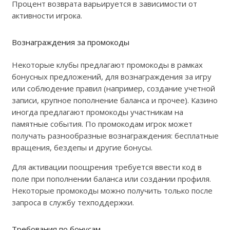
Процент возврата варьируется в зависимости от
активности игрока.
Вознаграждения за промокоды
Некоторые клубы предлагают промокоды в рамках
бонусных предложений, для вознаграждения за игру
или соблюдение правил (например, создание учетной
записи, крупное пополнение баланса и прочее). Казино
иногда предлагают промокоды участникам на
памятные события. По промокодам игрок может
получать разнообразные вознаграждения: бесплатные
вращения, бездепы и другие бонусы.
Для активации поощрения требуется ввести код в
поле при пополнении баланса или создании профиля.
Некоторые промокоды можно получить только после
запроса в службу техподдержки.
Требования по бонусам