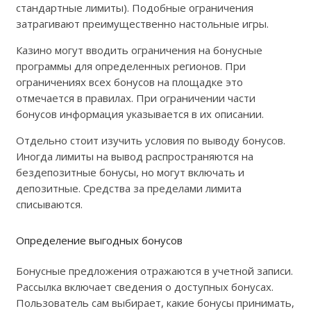
стандартные лимиты). Подобные ограничения
затрагивают преимущественно настольные игры.
Казино могут вводить ограничения на бонусные
программы для определенных регионов. При
ограничениях всех бонусов на площадке это
отмечается в правилах. При ограничении части
бонусов информация указывается в их описании.
Отдельно стоит изучить условия по выводу бонусов.
Иногда лимиты на вывод распространяются на
бездепозитные бонусы, но могут включать и
депозитные. Средства за пределами лимита
списываются.
Определение выгодных бонусов
Бонусные предложения отражаются в учетной записи.
Рассылка включает сведения о доступных бонусах.
Пользователь сам выбирает, какие бонусы принимать,