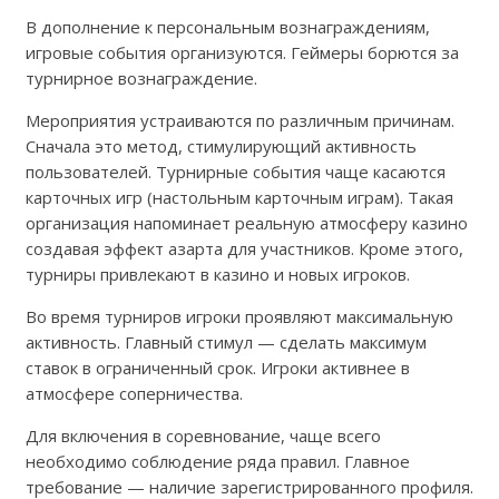
В дополнение к персональным вознаграждениям,
игровые события организуются. Геймеры борются за
турнирное вознаграждение.
Мероприятия устраиваются по различным причинам.
Сначала это метод, стимулирующий активность
пользователей. Турнирные события чаще касаются
карточных игр (настольным карточным играм). Такая
организация напоминает реальную атмосферу казино
создавая эффект азарта для участников. Кроме этого,
турниры привлекают в казино и новых игроков.
Во время турниров игроки проявляют максимальную
активность. Главный стимул — сделать максимум
ставок в ограниченный срок. Игроки активнее в
атмосфере соперничества.
Для включения в соревнование, чаще всего
необходимо соблюдение ряда правил. Главное
требование — наличие зарегистрированного профиля.