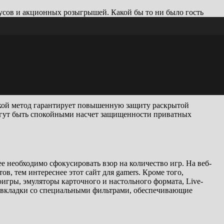
сов и акционных розыгрышей. Какой бы то ни было гость
 каждый способен правильно выискивать безопасные и
ент гарантирует оперативность и честность kasino в плане
попадаются и сайты с официальным лицензированием
акой метод гарантирует повышенную защиту раскрытой
могут быть спокойными насчет защищенности приватных
 необходимо сфокусировать взор на количество игр. На веб-
, тем интереснее этот сайт для gamers. Кроме того,
игры, эмуляторы карточного и настольного формата, Live-
ют вкладки со специальными фильтрами, обеспечивающие