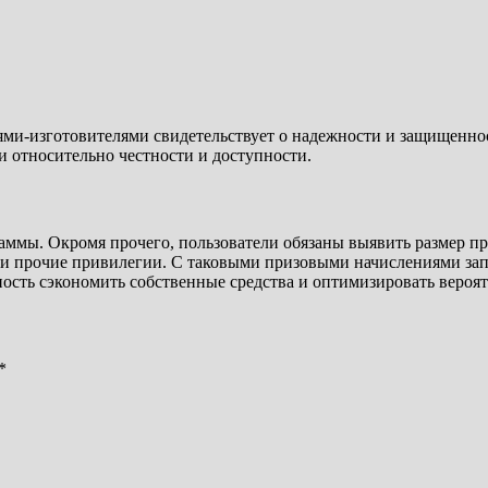
ями-изготовителями свидетельствует о надежности и защищенно
 относительно честности и доступности.
аммы. Окромя прочего, пользователи обязаны выявить размер пр
 и прочие привилегии. С таковыми призовыми начислениями запу
ность сэкономить собственные средства и оптимизировать вероя
*