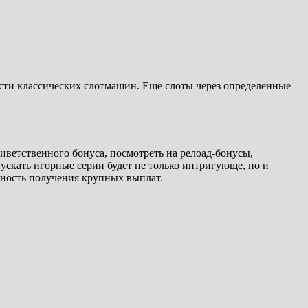
сти классических слотмашин. Еще слоты через определенные
иветственного бонуса, посмотреть на релоад-бонусы,
скать игорные серии будет не только интригующе, но и
тность получения крупных выплат.